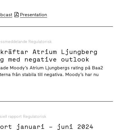
bcast
Presentation
essmeddelande Regulatorisk
ekräftar Atrium Ljungberg
ng med negative outlook
ftade Moody’s Atrium Ljungbergs rating på Baa2
erna från stabila till negativa. Moody’s har nu
siell rapport Regulatorisk
port januari – juni 2024