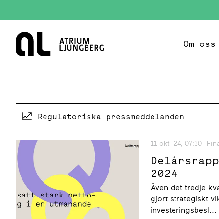
Hem
Om oss
Regulatoriska pressmeddelanden
11 okt -24, 07:30
Fin
Delårsrap
2024
Även det tredje kva
gjort strategiskt vi
investeringsbesl...