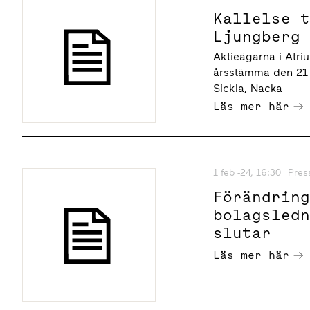
Kallelse 
Ljungberg
Aktieägarna i Atri
årsstämma den 21 m
Sickla, Nacka
Läs mer här
1 feb -24, 16:30
Pres
Förändrin
bolagsled
slutar
Läs mer här