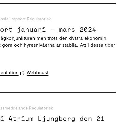
ansiell rapport Regulatorisk
port januari – mars 2024
 lågkonjunkturen men trots den dystra ekonomin
tt göra och hyresnivåerna är stabila. Att i dessa tider
sentation
Webbcast
essmeddelande Regulatorisk
 i Atrium Ljungberg den 21