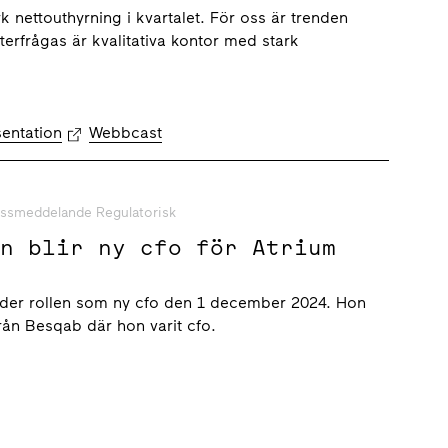
rk nettouthyrning i kvartalet. För oss är trenden
terfrågas är kvalitativa kontor med stark
sentation
Webbcast
ssmeddelande Regulatorisk
on blir ny cfo för Atrium
räder rollen som ny cfo den 1 december 2024. Hon
ån Besqab där hon varit cfo.