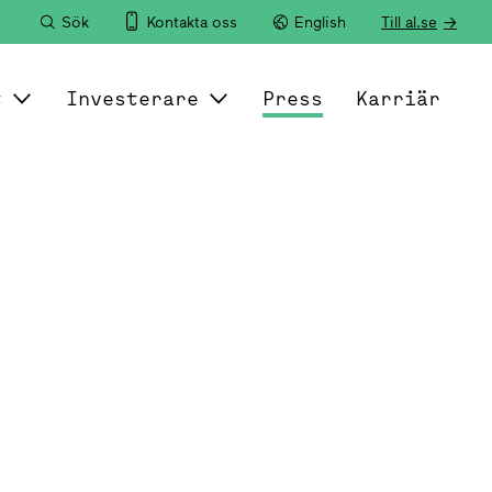
Sök
Kontakta oss
English
Till al.se
t
Investerare
Press
Karriär