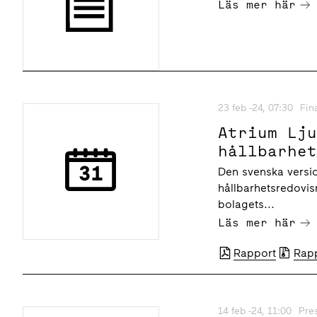
Läs mer här
23 feb -24, 07:30
Fin
Atrium Lj
hållbarhe
Den svenska versi
hållbarhetsredovis
bolagets...
Läs mer här
Rapport
Rap
14 feb -24, 11:00
Pre