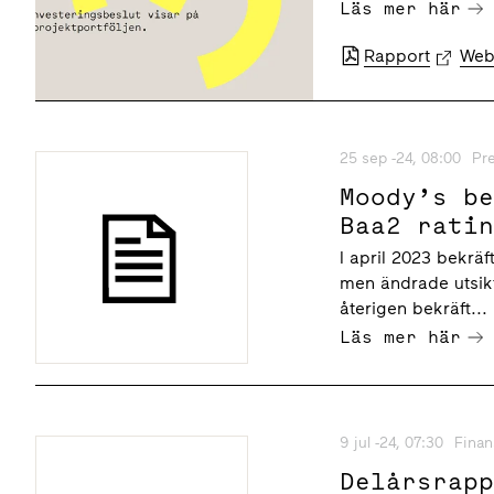
Läs mer här
Rapport
Web
25 sep -24, 08:00
Pr
Moody’s b
Baa2 rati
I april 2023 bekrä
men ändrade utsikt
återigen bekräft...
Läs mer här
9 jul -24, 07:30
Finan
Delårsrap