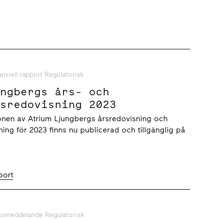
ansiell rapport Regulatorisk
ungbergs års- och
tsredovisning 2023
onen av Atrium Ljungbergs årsredovisning och
ning för 2023 finns nu publicerad och tillgänglig på
port
ssmeddelande Regulatorisk