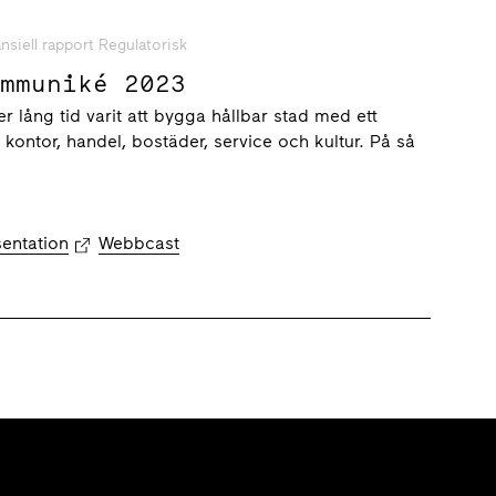
nsiell rapport Regulatorisk
ommuniké 2023
r lång tid varit att bygga hållbar stad med ett
 kontor, handel, bostäder, service och kultur. På så
sentation
Webbcast