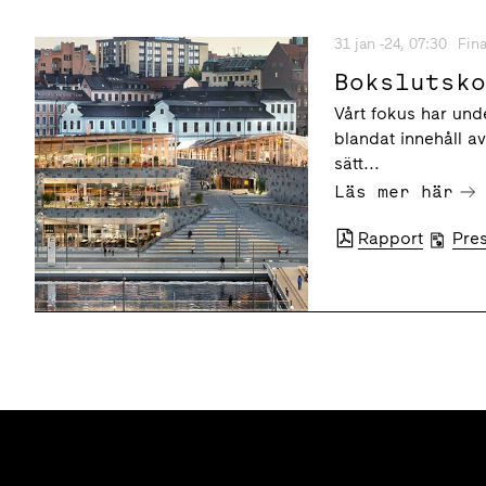
31 jan -24, 07:30
Fina
Bokslutsk
Vårt fokus har unde
blandat innehåll av
sätt...
Läs mer här
Rapport
Pre