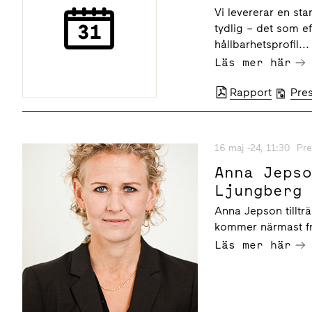
Vi levererar en sta
tydlig – det som ef
hållbarhetsprofil...
Läs mer här
Rapport
Pre
16 maj -24, 11:30
Pre
Anna Jeps
Ljungberg
Anna Jepson tillt
kommer närmast fr
Läs mer här