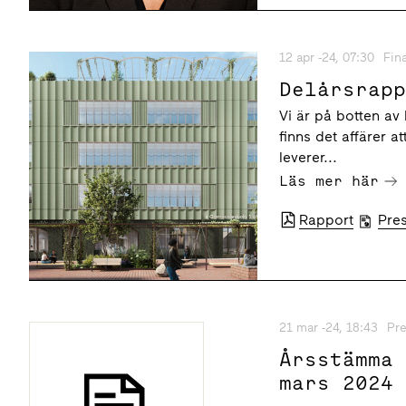
12 apr -24, 07:30
Fin
Delårsrap
Vi är på botten av
finns det affärer a
leverer...
Läs mer här
Rapport
Pre
21 mar -24, 18:43
Pr
Årsstämma
mars 2024