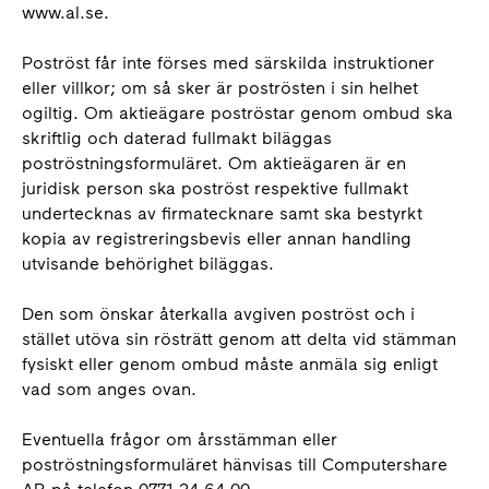
www.al.se.
Poströst får inte förses med särskilda instruktioner
eller villkor; om så sker är poströsten i sin helhet
ogiltig. Om aktieägare poströstar genom ombud ska
skriftlig och daterad fullmakt biläggas
poströstningsformuläret. Om aktieägaren är en
juridisk person ska poströst respektive fullmakt
undertecknas av firmatecknare samt ska bestyrkt
kopia av registreringsbevis eller annan handling
utvisande behörighet biläggas.
Den som önskar återkalla avgiven poströst och i
stället utöva sin rösträtt genom att delta vid stämman
fysiskt eller genom ombud måste anmäla sig enligt
vad som anges ovan.
Eventuella frågor om årsstämman eller
poströstningsformuläret hänvisas till Computershare