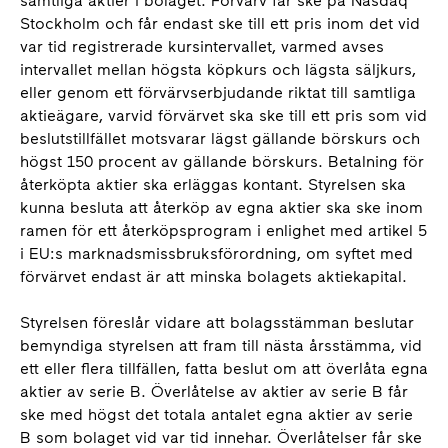
samtliga aktier i bolaget. Förvärv får ske på Nasdaq
Stockholm och får endast ske till ett pris inom det vid
var tid registrerade kursintervallet, varmed avses
intervallet mellan högsta köpkurs och lägsta säljkurs,
eller genom ett förvärvserbjudande riktat till samtliga
aktieägare, varvid förvärvet ska ske till ett pris som vid
beslutstillfället motsvarar lägst gällande börskurs och
högst 150 procent av gällande börskurs. Betalning för
återköpta aktier ska erläggas kontant. Styrelsen ska
kunna besluta att återköp av egna aktier ska ske inom
ramen för ett återköpsprogram i enlighet med artikel 5
i EU:s marknadsmissbruksförordning, om syftet med
förvärvet endast är att minska bolagets aktiekapital.
Styrelsen föreslår vidare att bolagsstämman beslutar
bemyndiga styrelsen att fram till nästa årsstämma, vid
ett eller flera tillfällen, fatta beslut om att överlåta egna
aktier av serie B. Överlåtelse av aktier av serie B får
ske med högst det totala antalet egna aktier av serie
B som bolaget vid var tid innehar. Överlåtelser får ske