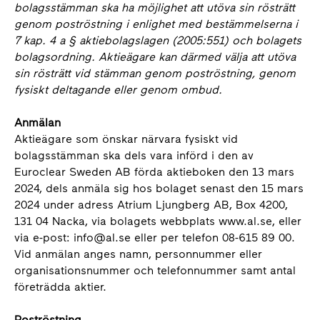
bolagsstämman ska ha möjlighet att utöva sin rösträtt
genom poströstning i enlighet med bestämmelserna i
7 kap. 4 a § aktiebolagslagen (2005:551) och bolagets
bolagsordning. Aktieägare kan därmed välja att utöva
sin rösträtt vid stämman genom poströstning, genom
fysiskt deltagande eller genom ombud.
Anmälan
Aktieägare som önskar närvara fysiskt vid
bolagsstämman ska dels vara införd i den av
Euroclear Sweden AB förda aktieboken den 13 mars
2024, dels anmäla sig hos bolaget senast den 15 mars
2024 under adress Atrium Ljungberg AB, Box 4200,
131 04 Nacka, via bolagets webbplats www.al.se, eller
via e-post: info@al.se eller per telefon 08-615 89 00.
Vid anmälan anges namn, personnummer eller
organisationsnummer och telefonnummer samt antal
företrädda aktier.
Poströstning