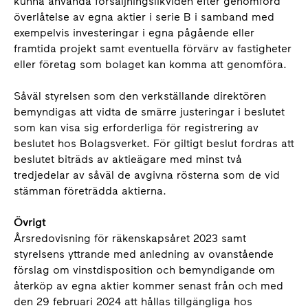
kunna använda försäljningslikviden efter genomförd
överlåtelse av egna aktier i serie B i samband med
exempelvis investeringar i egna pågående eller
framtida projekt samt eventuella förvärv av fastigheter
eller företag som bolaget kan komma att genomföra.
Såväl styrelsen som den verkställande direktören
bemyndigas att vidta de smärre justeringar i beslutet
som kan visa sig erforderliga för registrering av
beslutet hos Bolagsverket. För giltigt beslut fordras att
beslutet biträds av aktieägare med minst två
tredjedelar av såväl de avgivna rösterna som de vid
stämman företrädda aktierna.
Övrigt
Årsredovisning för räkenskapsåret 2023 samt
styrelsens yttrande med anledning av ovanstående
förslag om vinstdisposition och bemyndigande om
återköp av egna aktier kommer senast från och med
den 29 februari 2024 att hållas tillgängliga hos