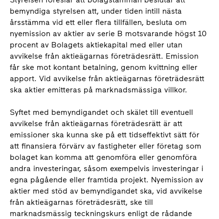
bemyndiga styrelsen att, under tiden intill nästa
årsstämma vid ett eller flera tillfällen, besluta om
nyemission av aktier av serie B motsvarande högst 10
procent av Bolagets aktiekapital med eller utan
avvikelse från aktieägarnas företrädesrätt. Emission
får ske mot kontant betalning, genom kvittning eller
apport. Vid avvikelse från aktieägarnas företrädesrätt
ska aktier emitteras på marknadsmässiga villkor.
Syftet med bemyndigandet och skälet till eventuell
avvikelse från aktieägarnas företrädesrätt är att
emissioner ska kunna ske på ett tidseffektivt sätt för
att finansiera förvärv av fastigheter eller företag som
bolaget kan komma att genomföra eller genomföra
andra investeringar, såsom exempelvis investeringar i
egna pågående eller framtida projekt. Nyemission av
aktier med stöd av bemyndigandet ska, vid avvikelse
från aktieägarnas företrädesrätt, ske till
marknadsmässig teckningskurs enligt de rådande