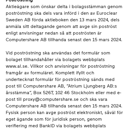
Aktieägare som önskar delta i bolagsstämman genom
poströstning ska dels vara införd i den av Euroclear
Sweden AB förda aktieboken den 13 mars 2024, dels
anmäla sitt deltagande genom att avge sin poströst
enligt anvisningar nedan så att poströsten är
Computershare AB tillhanda senast den 15 mars 2024.
Vid poströstning ska användas det formulär som
bolaget tillhandahåller via bolagets webbplats
www.al.se. Villkor och anvisningar för poströstning
framgår av formuläret. Komplett ifyllt och
undertecknat formulär för poströstning sänds med
post till Computershare AB, ”Atrium Ljungberg AB:s
årsstämma”, Box 5267, 102 46 Stockholm eller med e-
post till proxy@computershare.se och ska vara
Computershare AB tillhanda senast den 15 mars 2024.
Fysisk person kan avge poströst elektroniskt, såväl för
eget ägande som för juridisk person, genom
verifiering med BankID via bolagets webbplats