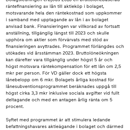
räntefinansiering av lån till aktieköp i bolaget,
motsvarande hela den räntekostnad som uppkommer
i samband med upptagande av lån i av bolaget
anvisad bank. Finansieringen var villkorad av fortsatt
anställning, tillgänglig längst till 2023 och skulle
upphöra om aktier som förvärvats med stöd av
finansieringen avyttrades. Programmet förlängdes och
utökades vid årsstämman 2023. Bruttolöneökningen
kan därefter vara tillgänglig under högst 5 år och
högst motsvara räntekompensation för ett lån om 2,5
mkr per person. För VD gäller dock ett högsta
lånebelopp om 6 mkr. Bolagets årliga kostnad för
lånesubventionsprogrammet beräknades uppgå till
högst cirka 3,3 mkr inklusive sociala avgifter vid fullt
deltagande och med en antagen årlig ränta om 5
procent.
Syftet med programmet är att stimulera ledande
befattningshavares aktieägande i bolaget och därmed