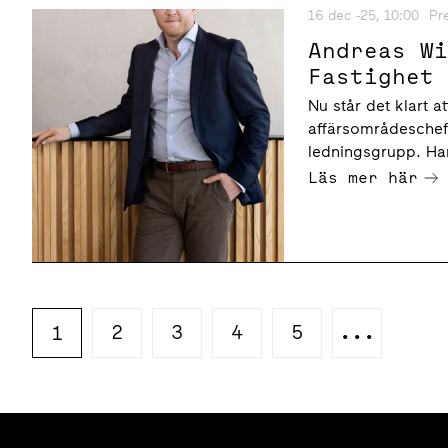
16 dec -25, 10:00
Pr
Andreas W
Fastighet
Nu står det klart a
affärsområdeschef 
ledningsgrupp. Ha
Läs mer här
2
3
4
5
...
1