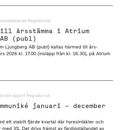
ssmeddelande Regulatorisk
till årsstämma i Atrium
 AB (publ)
um Ljungberg AB (publ) kallas härmed till års­
 2026 kl. 17.00 (insläpp från kl. 16.30), på Atrium
ansiell rapport Regulatorisk
ommuniké januari – december
d ett stabilt fjärde kvartal där hyresintäkter och
r med 3%. Det drivs främst av färdigställandet av