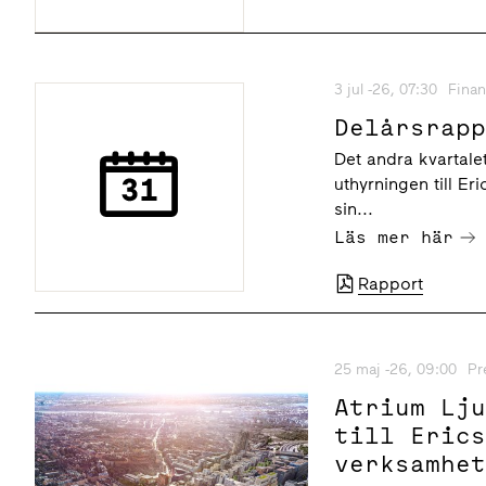
3 jul -26, 07:30
Finan
Delårsrap
Det andra kvartalet
uthyrningen till Er
sin...
Läs mer här
Rapport
25 maj -26, 09:00
Pr
Atrium Lj
till Eric
verksamhe