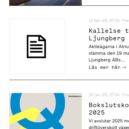
12 feb -26, 07:30
Pre
Kallelse 
Ljungberg
Aktieägarna i Atri
stämma den 19 mars
Ljungberg ABs...
Läs mer här
30 jan -26, 07:30
Fin
Bokslutsk
2025
Vi avslutar 2025 me
driftöverskott växe