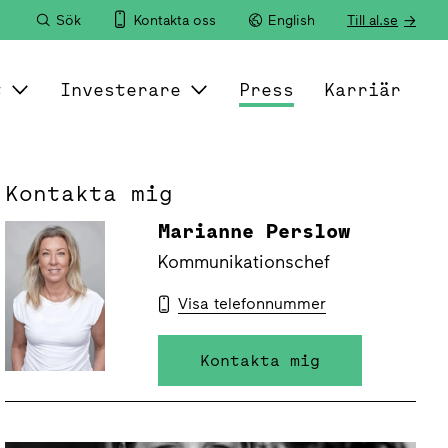
Sök
Kontakta oss
English
Till al.se
t
Investerare
Press
Karriär
Kontakta mig
Marianne Perslow
Kommunikationschef
Visa telefonnummer
Kontakta mig