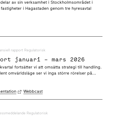
 huvudkontoret, till
 delar av sin verksamhet i Stockholmsområdet i
n
fastigheter i Hagastaden genom tre hyresavtal
ansiell rapport Regulatorisk
port januari – mars 2026
vartal fortsätter vi att omsätta strategi till handling.
lent omvärldsläge ser vi inga större rörelser på...
sentation
Webbcast
essmeddelande Regulatorisk