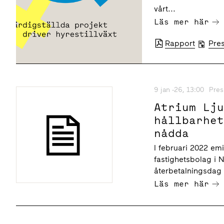
vårt...
Läs mer här
Rapport
Pre
9 jan -26, 13:00
Pres
Atrium Lj
hållbarhe
nådda
I februari 2022 em
fastighetsbolag i 
återbetalningsdag 
Läs mer här