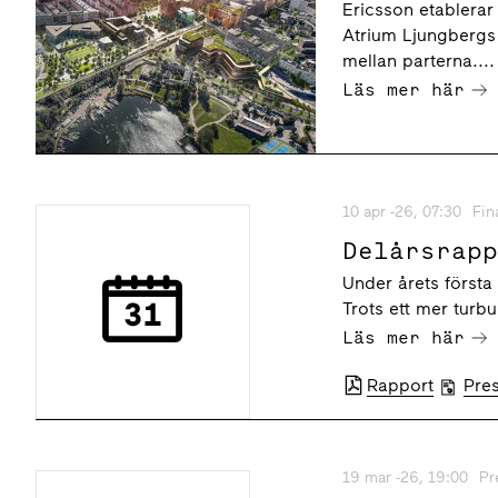
inklusive
Ericsson etablerar
Hagastade
Atrium Ljungbergs 
mellan parterna....
Läs mer här
10 apr -26, 07:30
Fin
Delårsrap
Under årets första k
Trots ett mer turbu
Läs mer här
Rapport
Pre
19 mar -26, 19:00
Pr