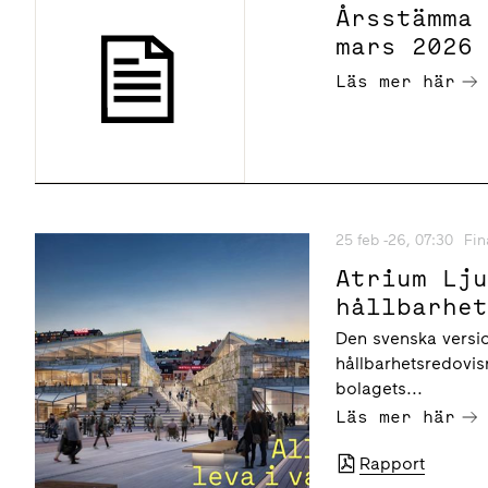
Årsstämma
mars 2026
Läs mer här
25 feb -26, 07:30
Fin
Atrium Lj
hållbarhe
Den svenska versi
hållbarhetsredovis
bolagets...
Läs mer här
Rapport