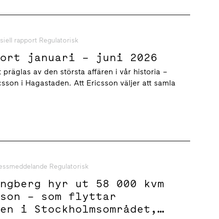
siell rapport Regulatorisk
port januari – juni 2026
 präglas av den största affären i vår historia –
icsson i Hagastaden. Att Ericsson väljer att samla
essmeddelande Regulatorisk
ungberg hyr ut 58 000 kvm
sson – som flyttar
ten i Stockholmsområdet,