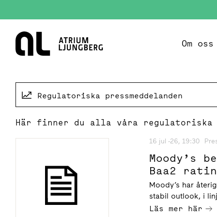
Hem
Om oss
Regulatoriska pressmeddelanden
Här finner du alla våra regulatoriska
16 jul -26, 19:30
Pre
Moody’s b
Baa2 rati
Moody’s har återi
stabil outlook, i 
Läs mer här