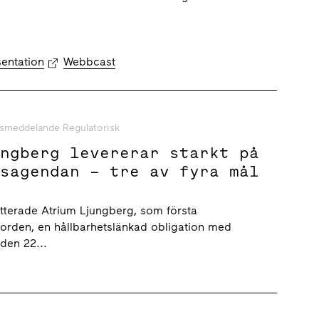
sentation
Webbcast
smeddelande Regulatorisk
ungberg levererar starkt på
tsagendan – tre av fyra mål
itterade Atrium Ljungberg, som första
Norden, en hållbarhetslänkad obligation med
den 22...