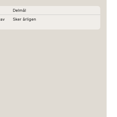
Delmål
 av
Sker årligen