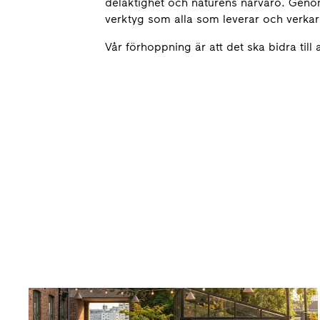
delaktighet och naturens närvaro. Genom at
verktyg som alla som leverar och verkar 
Vår förhoppning är att det ska bidra till a
Human City Index