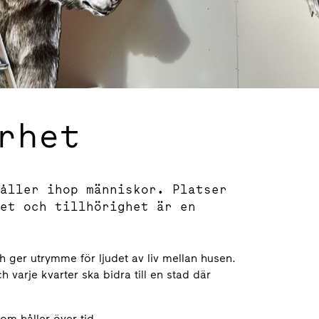
rhet
åller ihop människor. Platser
et och tillhörighet är en
ch ger utrymme för ljudet av liv mellan husen.
arje kvarter ska bidra till en stad där
om håller över tid.