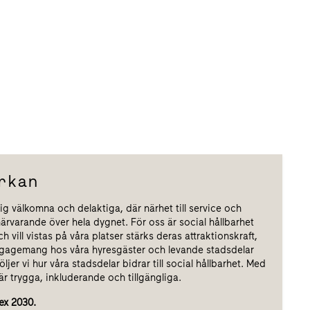
rkan
sig välkomna och delaktiga, där närhet till service och
närvarande över hela dygnet. För oss är social hållbarhet
h vill vistas på våra platser stärks deras attraktionskraft,
 engagemang hos våra hyresgäster och levande stadsdelar
er vi hur våra stadsdelar bidrar till social hållbarhet. Med
är trygga, inkluderande och tillgängliga.
ex 2030.