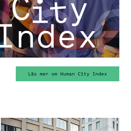
Läs mer om Human City Index
Hållbar företagsstyrning