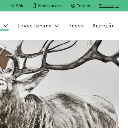
Sök
Kontakta oss
English
Till al.se
t
Investerare
Press
Karriär