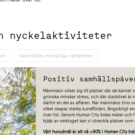
h nyckelaktiviteter
are
Säkerställa mänskliga rättigheter
Positiv samhällspåve
Människor söker sig till platser där de känner 
grönska minskar stress, och där stadslivet är 
därför en del av affären. När människor trivs oc
vilket skapar starka kundflöden, långsiktigt
över tid. Genom Human City Index mäter och följ
hjälp av verktyget kan vi utveckla platser som 
Vårt huvudmål är att nå >90% i Human City Ind