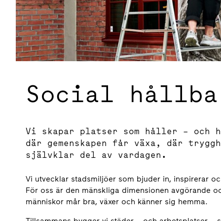
Social hållba
Vi skapar platser som håller – och h
där gemenskapen får växa, där tryggh
självklar del av vardagen.
Vi utvecklar stadsmiljöer som bjuder in, inspirerar o
För oss är den mänskliga dimensionen avgörande och v
människor mår bra, växer och känner sig hemma.
Tillsammans bygger vi städer – och arbetsplatser – s