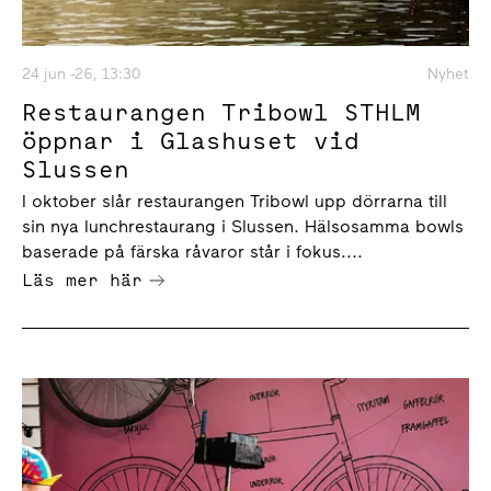
24 jun -26, 13:30
Nyhet
Restaurangen Tribowl STHLM
öppnar i Glashuset vid
Slussen
I oktober slår restaurangen Tribowl upp dörrarna till
sin nya lunchrestaurang i Slussen. Hälsosamma bowls
baserade på färska råvaror står i fokus....
Läs mer här