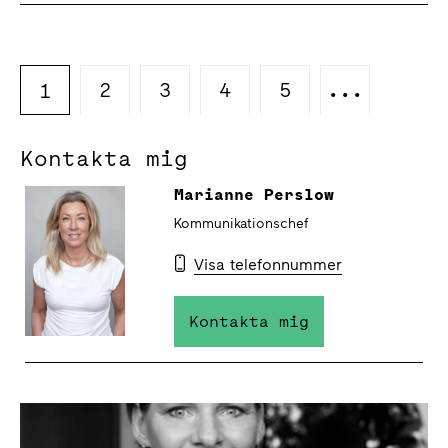
2
3
4
5
...
1
Kontakta mig
Marianne Perslow
Kommunikationschef
Visa telefonnummer
Kontakta mig
Logotyper och pressbilder