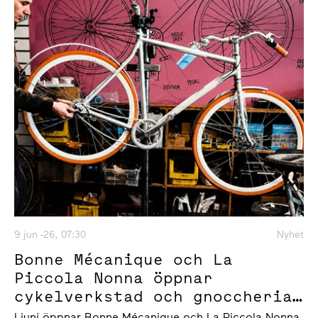
9 jun -26, 07:30
Nyhet
Bonne Mécanique och La
Piccola Nonna öppnar
cykelverkstad och gnoccheria
i Slakthusområdet
I juni öppnar Bonne Mécanique och La Piccola Nonna