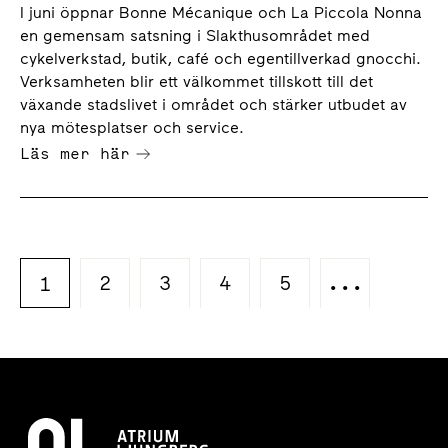
i Slakthusområdet
I juni öppnar Bonne Mécanique och La Piccola Nonna
en gemensam satsning i Slakthusområdet med
cykelverkstad, butik, café och egentillverkad gnocchi.
Verksamheten blir ett välkommet tillskott till det
växande stadslivet i området och stärker utbudet av
nya mötesplatser och service.
Läs mer här
2
3
4
5
...
1