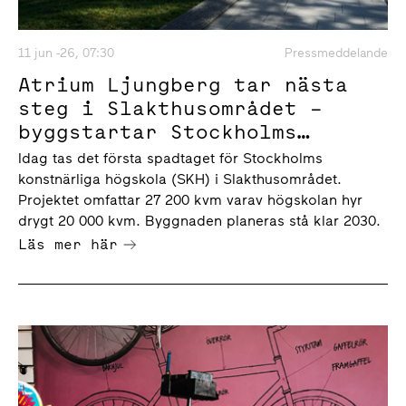
11 jun -26, 07:30
Pressmeddelande
Atrium Ljungberg tar nästa
steg i Slakthusområdet –
byggstartar Stockholms
konstnärliga högskola
Idag tas det första spadtaget för Stockholms
konstnärliga högskola (SKH) i Slakthusområdet.
Projektet omfattar 27 200 kvm varav högskolan hyr
drygt 20 000 kvm. Byggnaden planeras stå klar 2030.
Läs mer här