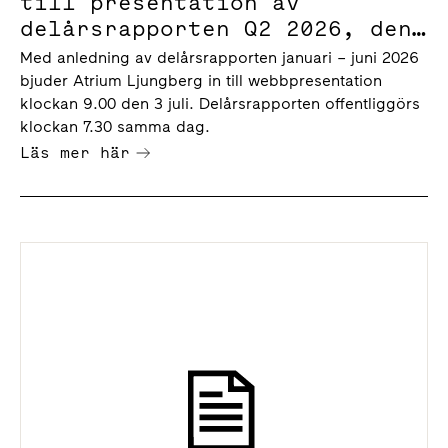
till presentation av
delårsrapporten Q2 2026, den
3 juli klockan 9.00
Med anledning av delårsrapporten januari – juni 2026
bjuder Atrium Ljungberg in till webbpresentation
klockan 9.00 den 3 juli. Delårsrapporten offentliggörs
klockan 7.30 samma dag.
Läs mer här