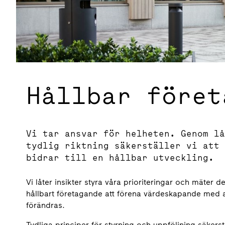
Hållbar föret
Vi tar ansvar för helheten. Genom lå
tydlig riktning säkerställer vi att 
bidrar till en hållbar utveckling.
Vi låter insikter styra våra prioriteringar och mäter d
hållbart företagande att förena värdeskapande med an
förändras.
Tydliga principer för styrning och uppföljning säkerstä