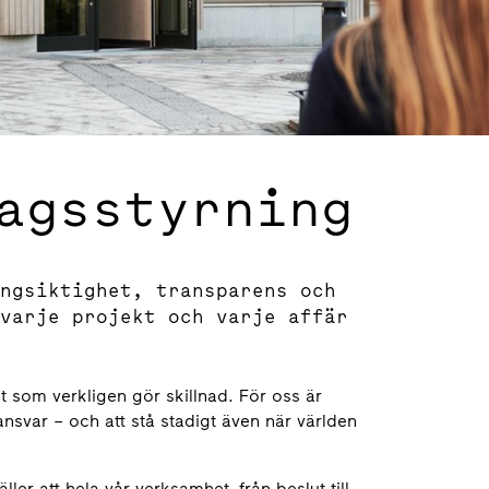
agsstyrning
ngsiktighet, transparens och
varje projekt och varje affär
et som verkligen gör skillnad. För oss är
svar – och att stå stadigt även när världen
ller att hela vår verksamhet, från beslut till