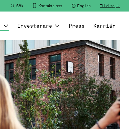
Sök
Kontakta oss
English
Till al.se
t
Investerare
Press
Karriär