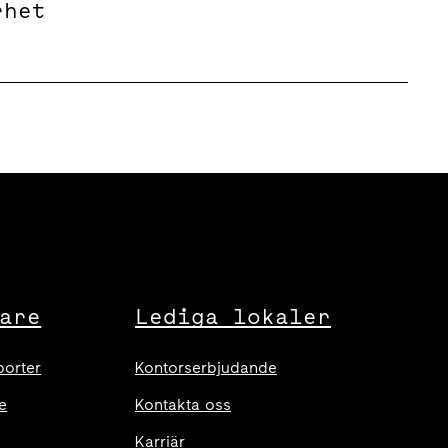
rhet
are
Lediga lokaler
porter
Kontorserbjudande
e
Kontakta oss
Karriär