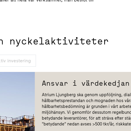
h nyckelaktiviteter
ktiv investering
Ansvar i värdekedjan
Atrium Ljungberg ska genom uppföljning, dial
hållbarhetsprestandan och mognaden hos våra
hållbarhetsbedömning är grunden i vårt arbete f
miljöhänsyn. Vi genomför dessutom regelbundn
betydande leverantörer, för att sträva efter s
"betydande" nedan avses >500 tkr/år, riskkateg