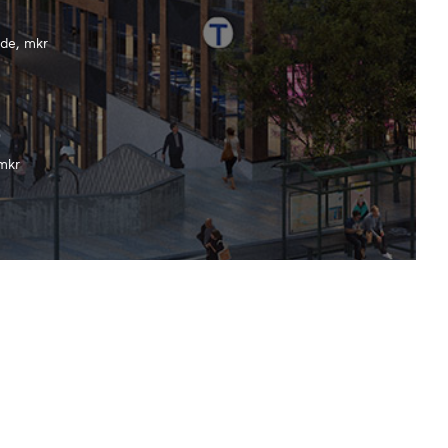
rde, mkr
5
mkr