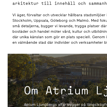
arkitektur till innehåll och sammanh
Vi äger, förvaltar och utvecklar hållbara stadsmiljöe
Stockholm, Uppsala, Göteborg och Malmö. Med fokus 
små detaljerna, bygger vi levande, trygga platser där 
bostäder och handel möter vård, kultur och utbildning
där unika känslan som gör en plats speciell. Genom i
en välmående stad där individer och verksamheter b
Om Atrium L
Atrium Ljungbergs affär bygger på långsiktigt 