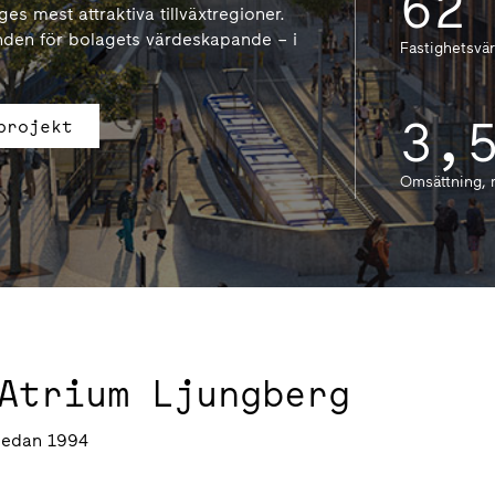
62
es mest attraktiva tillväxtregioner.
nden för bolagets värdeskapande – i
Fastighetsvä
3,
projekt
Omsättning, 
Atrium Ljungberg
sedan 1994