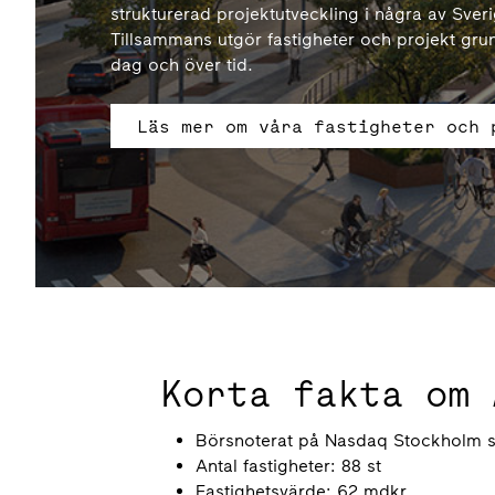
strukturerad projektutveckling i några av Sverig
Tillsammans utgör fastigheter och projekt gru
dag och över tid.
Läs mer om våra fastigheter och 
Korta fakta om 
Börsnoterat på Nasdaq Stockholm 
Antal fastigheter: 88 st
Fastighetsvärde: 62 mdkr