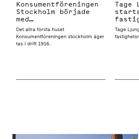
Konsumentföreningen
Tage 
Stockholm började
start
med
fasti
fastighetsverksamhet
Det allra första huset
Tage Ljun
Konsumentföreningen stockholm äger
fastighets
tas i drift 1916.
Affärsidé och affärsmodell