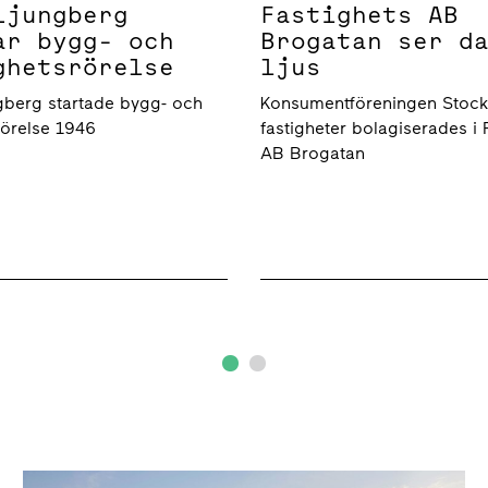
Ljungberg
Fastighets AB
ar bygg- och
Brogatan ser d
ghetsrörelse
ljus
gberg startade bygg- och
Konsumentföreningen Stoc
rörelse 1946
fastigheter bolagiserades i 
AB Brogatan
Mål och strategier