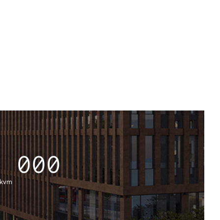
2 000
 kvm