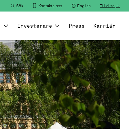
Sök
Kontakta oss
English
Till al.se
t
Investerare
Press
Karriär