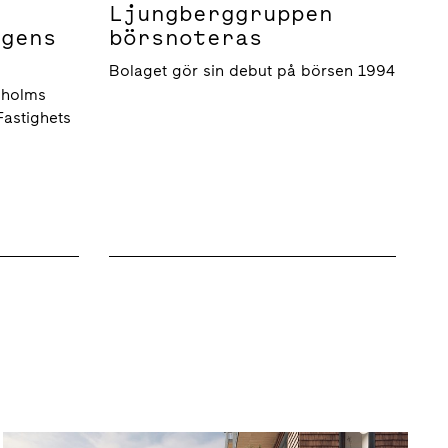
Ljungberggruppen
G
agens
börsnoteras
f
Bolaget gör sin debut på börsen 1994
Lj
fas
kholms
Co
Fastighets
Vision och värderingar