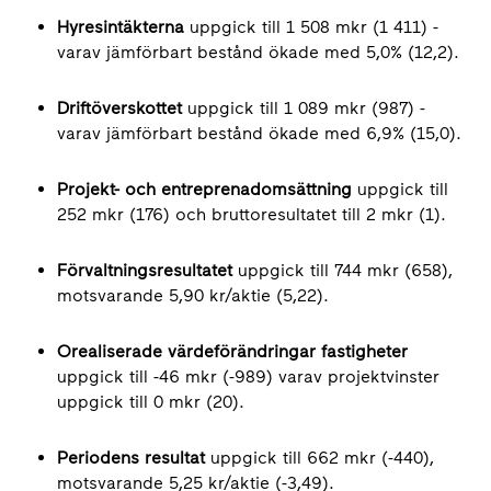
Hyresintäkterna
uppgick till 1 508 mkr (1 411) -
varav jämförbart bestånd ökade med 5,0% (12,2).
Driftöverskottet
uppgick till 1 089 mkr (987) -
varav jämförbart bestånd ökade med 6,9% (15,0).
Projekt- och entreprenadomsättning
uppgick till
252 mkr (176) och bruttoresultatet till 2 mkr (1).
Förvaltningsresultatet
uppgick till 744 mkr (658),
motsvarande 5,90 kr/aktie (5,22).
Orealiserade värdeförändringar fastigheter
uppgick till -46 mkr (-989) varav projektvinster
uppgick till 0 mkr (20).
Periodens resultat
uppgick till 662 mkr (-440),
motsvarande 5,25 kr/aktie (-3,49).