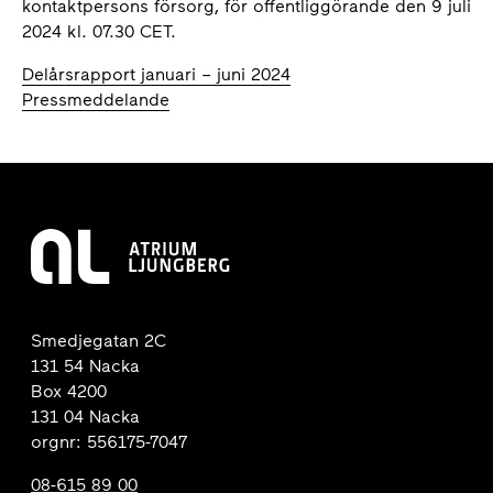
kontaktpersons försorg, för offentliggörande den 9 juli
2024 kl. 07.30 CET.
Delårsrapport januari – juni 2024
Pressmeddelande
Smedjegatan 2C
131 54 Nacka
Box 4200
131 04 Nacka
orgnr: 556175-7047
08-615 89 00