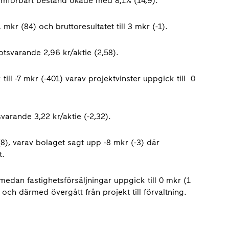
 jämförbart bestånd ökade med 8,1% (14,9).
 mkr (84) och bruttoresultatet till 3 mkr (-1).
otsvarande 2,96 kr/aktie (2,58).
till -7 mkr (-401) varav projektvinster uppgick till 0
varande 3,22 kr/aktie (-2,32).
(8), varav bolaget sagt upp -8 mkr (-3) där
t.
medan fastighetsförsäljningar uppgick till 0 mkr (1
s och därmed övergått från projekt till förvaltning.