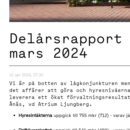
Delårsrapport
mars 2024
12 apr 2024, 07:30
Vi är på botten av lågkonjunkturen me
det affärer att göra och hyresnivåern
leverera ett ökat förvaltningsresulta
Ånäs, vd Atrium Ljungberg.
Hyresintäkterna
uppgick till 755 mkr (712) - varav 