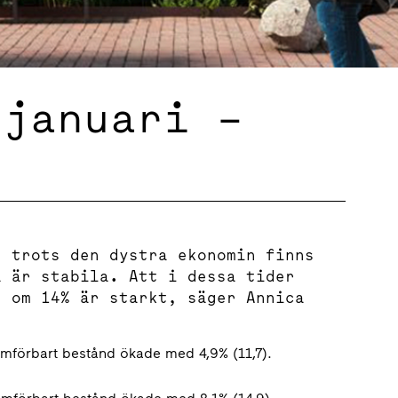
 januari –
n trots den dystra ekonomin finns
a är stabila. Att i dessa tider
t om 14% är starkt, säger Annica
jämförbart bestånd ökade med 4,9% (11,7).