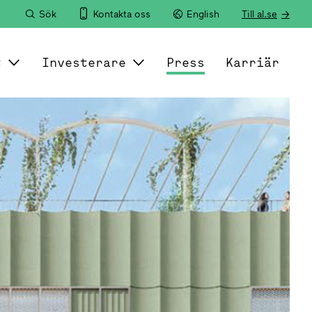
Sök
Kontakta oss
English
Till al.se
t
Investerare
Press
Karriär