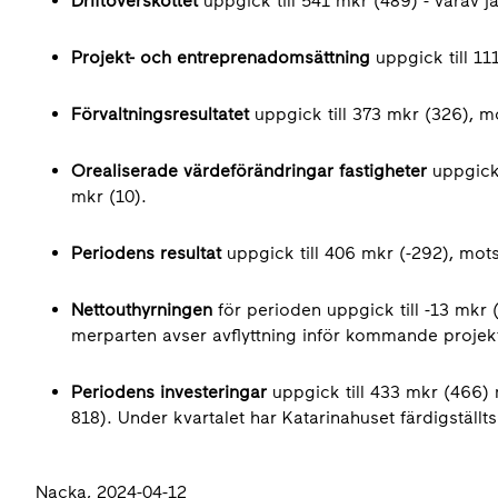
Driftöverskottet
uppgick till 541 mkr (489) - varav
Projekt- och entreprenadomsättning
uppgick till 111
Förvaltningsresultatet
uppgick till 373 mkr (326), m
Orealiserade värdeförändringar fastigheter
uppgick 
mkr (10).
Periodens resultat
uppgick till 406 mkr (-292), mots
Nettouthyrningen
för perioden uppgick till -13 mkr 
merparten avser avflyttning inför kommande projek
Periodens investeringar
uppgick till 433 mkr (466) 
818). Under kvartalet har Katarinahuset färdigställt
Nacka, 2024-04-12