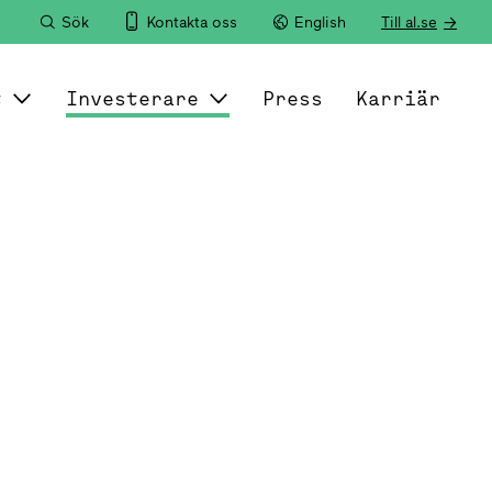
Sök
Kontakta oss
English
Till al.se
t
Investerare
Press
Karriär