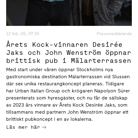
12 feb -26, 07:30
Pressmeddelande
Årets Kock-vinnaren Desirée
Jaks och John Wenström öppnar
brittisk pub i Mälarterrassen
Med start under våren öppnar Stockholms nya
gastronomiska destination Mälarterrassen vid Slussen
där sex unika restaurangkoncept planeras. Tidigare
har Urban Italian Group och krögaren Napolyon Sürer
presenterats som hyresgäster, och nu får de sällskap
av 2023 års vinnare av Årets Kock Desirée Jaks, som
tillsammans med partnern John Wenström öppnar ett
brittiskt pubkoncept i en av lokalerna.
Läs mer här