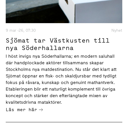
9 mar -26, 07:30
Nyhet
Sjömat tar Västkusten till
nya Söderhallarna
I höst invigs nya Söderhallarna; en modern saluhall
där handplockade aktörer tillsammans skapar
Stockholms nya matdestination. Nu står det klart att
Sjömat öppnar en fisk- och skaldjursbar med tydligt
fokus på råvara, kunskap och genuint mathantverk.
Etableringen blir ett naturligt komplement till övriga
koncept och stärker den efterlängtade mixen av
kvalitetsdrivna mataktörer.
Läs mer här