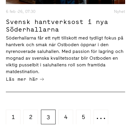
6 feb -26, 07:30
Nyhet
Svensk hantverksost i nya
Söderhallarna
Söderhallarna får ett nytt tillskott med tydligt fokus på
hantverk och smak när Ostboden öppnar i den
nyrenoverade saluhallen. Med passion för lagring och
mognad av svenska kvalitetsostar blir Ostboden en
viktig pusselbit i saluhallens roll som framtida
matdestination.
Läs mer här
1
2
4
5
...
3