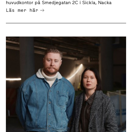
huvud­kontor på Smedje­gatan 2C i Sickla, Nacka
Läs mer här