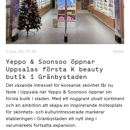
2 mar -26, 07:30
Nyhet
Yeppo & Soonsoo öppnar
Uppsalas första K beauty
butik i Gränbystaden
Det växande intresset för koreansk skönhet får nu
fäste i Uppsala när Yeppo & Soonsoo öppnar sin
första butik i staden. Med ett noggrant utvalt sortiment
och en ambition att skapa en inspirerande mötesplats
för skönhets- och kulturintresserade markerar
etableringen i Gränbystaden ett nytt steg i
varumärkets fortsatta expansion.