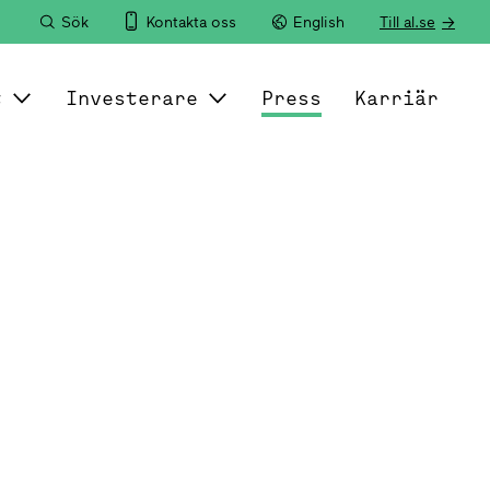
Sök
Kontakta oss
English
Till al.se
t
Investerare
Press
Karriär