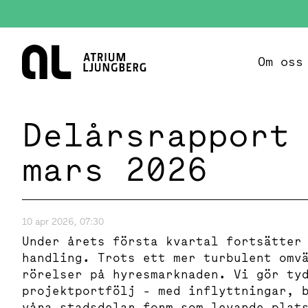
Hem
Om oss
Delårsrapport
mars 2026
10 apr 2026, 07:30
Under årets första kvartal fortsätter
handling. Trots ett mer turbulent omv
rörelser på hyresmarknaden. Vi gör ty
projektportfölj - med inflyttningar, 
våra stadsdelar form som levande plat