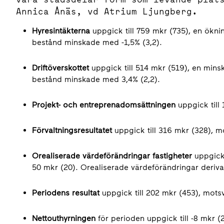
Annica Ånäs, vd Atrium Ljungberg.
Hyresintäkterna
uppgick till 759 mkr (735), en ökni
bestånd minskade med -1,5% (3,2).
Driftöverskottet
uppgick till 514 mkr (519), en mins
bestånd minskade med 3,4% (2,2).
Projekt- och entreprenadomsättningen
uppgick till 
Förvaltningsresultatet
uppgick till 316 mkr (328), m
Orealiserade värdeförändringar fastigheter
uppgick 
50 mkr (20). Orealiserade värdeförändringar derivat
Periodens resultat
uppgick till 202 mkr (453), motsv
Nettouthyrningen
för perioden uppgick till -8 mkr (2