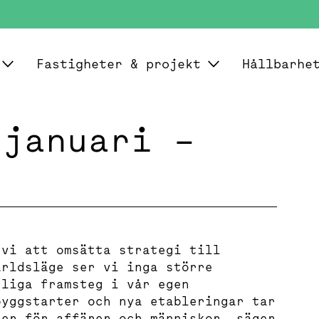
Fastigheter & projekt
Hållbarhe
 januari –
 vi att omsätta strategi till
ärldsläge ser vi inga större
dliga framsteg i vår egen
byggstarter och nya etableringar tar
ser för affärer och människor, säger