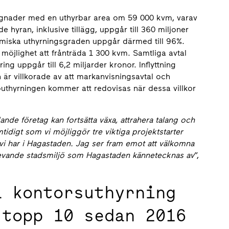
ggnader med en uthyrbar area om 59 000 kvm, varav
hyran, inklusive tillägg, uppgår till 360 miljoner
miska uthyrningsgraden uppgår därmed till 96%.
 möjlighet att frånträda 1 300 kvm. Samtliga avtal
ng uppgår till 6,2 miljarder kronor. Inflyttning
 är villkorade av att markanvisningsavtal och
outhyrningen kommer att redovisas när dessa villkor
nde företag kan fortsätta växa, attrahera talang och
mtidigt som vi möjliggör tre viktiga projektstarter
 vi har i Hagastaden. Jag ser fram emot att välkomna
n levande stadsmiljö som Hagastaden kännetecknas av
”,
a kontorsuthyrning
 topp 10 sedan 2016