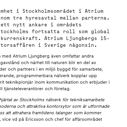
amhet i Stockholmsområdet i Atrium
enom tre hyresavtal mellan parterna.
 ett nytt ankare i områdets
Stockholms fortsatta roll som global
nkurrenskraft. Atrium Ljungbergs 15-
ntorsaffären i Sverige någonsin.
 med Atrium Ljungberg även omfattar andra
ngavstånd och närhet till naturen blir en del av
der och partners i en miljö byggd för samarbete,
terande, programmerbara nätverk kopplar upp
arit teknikpionjär inom kommunikation och erbjuder i
 tjänsteleverantörer och företag.
 hjärtat av Stockholms nätverk för tekniksamarbete
moderna och attraktiva kontorsytor som är utformade
ss att attrahera framtidens talanger som kommer
, vice vd på Ericsson och chef för affärsområdet