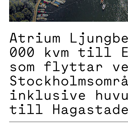
Atrium Ljungb
000 kvm till 
som flyttar v
Stockholmsomr
inklusive huv
till Hagastad