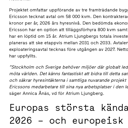
Projektet omfattar uppförande av tre framträdande by
Ericsson tecknat avtal om 58 000 kvm. Den kontrakterade 
kronor per år, 2026 års hyresnivå. Den bedömda ekono
Ericsson har en option att tilläggsförhyra 800 kvm samt
har en löptid om 15 år. Atrium Ljungbergs totala investeri
planeras att ske etappvis mellan 2031 och 2033. Avtalen
exploateringsavtal tecknas före utgången av 2027. Nett
har uppfyllts.
”Stockholm och Sverige behöver miljöer där globalt leda
möta världen. Det känns fantastiskt att bidra till detta sa
och säkrar hyresintäkterna i samtliga nuvarande projekt
Ericssons medarbetare till sina nya arbetsplatser i de
säger Annica Ånäs, vd för Atrium Ljungberg.
Europas största känd
2026 – och europeisk