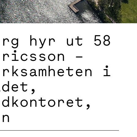
erg hyr ut 58
Ericsson –
erksamheten i
ådet,
udkontoret,
en