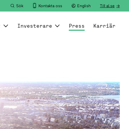
Sök
Kontakta oss
English
Till al.se
t
Investerare
Press
Karriär