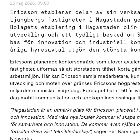
25 maj 2026, 09:00
Ericsson etablerar delar av sin verks
Ljungbergs fastigheter i Hagastaden g
Bolagets etablering i Hagastaden blir
utveckling och ett tydligt besked om 
bas för innovation och industriell ko
åriga hyresavtal utgör den största ko
Ericssons
planerade kontorsområde som utöver avtalen
fastigheter, utformas så att storstadens täthet, korta gå
arbetsmiljön. Här kan Ericsson samla medarbetare, kun
utveckling och möten över gränser. Ericssons högpres
miljarder människor varje dag. Företaget har i 150 år v
dag mobil kommunikation och uppkopplingslösningar till
"Hagastaden är en utmärkt plats för Ericsson, placerat i
och innovation. Med våra nya lokaler kommer vi skapa 
för samarbete och innovation. De kommer även hjälpa o
fortsätta driva vårt teknikledarskap”,
säger Per Narvinger
Networks.