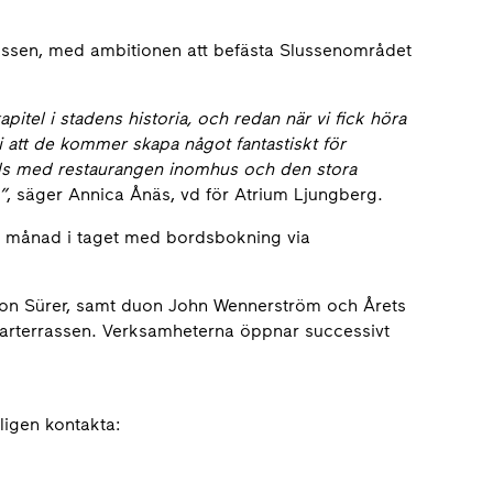
rassen, med ambitionen att befästa Slussenområdet
apitel i stadens historia, och redan när vi fick höra
vi att de kommer skapa n
å
got fantastiskt för
ds med restaurangen inomhus och den stora
”
, säger Annica Ånäs, vd för Atrium Ljungberg.
n månad i taget med bordsbokning via
lyon Sürer, samt duon John Wennerström och Årets
larterrassen. Verksamheterna öppnar successivt
ligen kontakta: