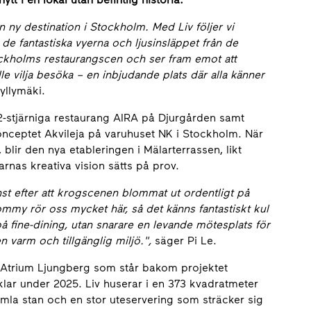
 ny destination i Stockholm. Med Liv följer vi
de fantastiska vyerna och ljusinsläppet från de
Stockholms restaurangscen och ser fram emot att
lle vilja besöka – en inbjudande plats där alla känner
yllymäki.
2-stjärniga restaurang AIRA på Djurgården samt
onceptet Akvileja på varuhuset NK i Stockholm. När
lir den nya etableringen i Mälarterrassen, likt
rnas kreativa vision sätts på prov.
nst efter att krogscenen blommat ut ordentligt på
ommy rör oss mycket här, så det känns fantastiskt kul
på fine-dining, utan snarare en levande mötesplats för
n varm och tillgänglig miljö.",
säger Pi Le.
 Atrium Ljungberg som står bakom projektet
klar under 2025. Liv huserar i en 373 kvadratmeter
mla stan och en stor uteservering som sträcker sig