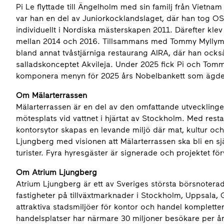
Pi Le flyttade till Ängelholm med sin familj från Vietn
var han en del av Juniorkocklandslaget, där han tog OS
individuellt i Nordiska mästerskapen 2011. Därefter k
mellan 2014 och 2016. Tillsammans med Tommy Myllymäki
bland annat tvåstjärniga restaurang AIRA, där han ocks
salladskonceptet Akvileja. Under 2025 fick Pi och Tomm
komponera menyn för 2025 års Nobelbankett som ägde
Om Mälarterrassen
Mälarterrassen är en del av den omfattande utvecklinge
mötesplats vid vattnet i hjärtat av Stockholm. Med res
kontorsytor skapas en levande miljö där mat, kultur och
Ljungberg med visionen att Mälarterrassen ska bli en s
turister. Fyra hyresgäster är signerade och projektet fö
Om Atrium Ljungberg
Atrium Ljungberg är ett av Sveriges största börsnoterade
fastigheter på tillväxtmarknader i Stockholm, Uppsala,
attraktiva stadsmiljöer för kontor och handel kompletter
handelsplatser har närmare 30 miljoner besökare per å