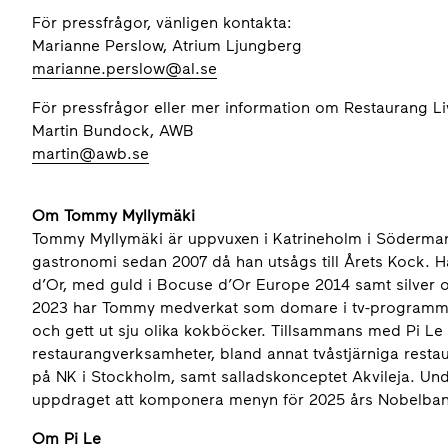
För pressfrågor, vänligen kontakta:
Marianne Perslow, Atrium Ljungberg
marianne.perslow@al.se
För pressfrågor eller mer information om Restaurang Liv
Martin Bundock, AWB
martin@awb.se
Om Tommy Myllymäki
Tommy Myllymäki är uppvuxen i Katrineholm i Söderman
gastronomi sedan 2007 då han utsågs till Årets Kock. Ha
d’Or, med guld i Bocuse d’Or Europe 2014 samt silver o
2023 har Tommy medverkat som domare i tv-programmet
och gett ut sju olika kokböcker. Tillsammans med Pi Le 
restaurangverksamheter, bland annat tvåstjärniga rest
på NK i Stockholm, samt salladskonceptet Akvileja. Und
uppdraget att komponera menyn för 2025 års Nobelba
Om Pi Le