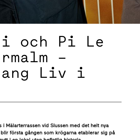
ki och Pi Le
ermalm –
rang Liv i
n
s i Mälarterrassen vid Slussen med det helt nya
blir första gången som krögarna etablerar sig på
t i en lokal utan befintlig historia.