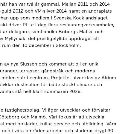
am när han var två år gammal. Mellan 2011 och 2014
-guld 2012 och VM-silver 2014, samt en andraplats
lev han upp som medlem i Svenska Kocklandslaget,
 driver Pi Le i dag flera restaurangverksamheter,
å är delägare, samt anrika Bobergs Matsal och
y Myllymäki det prestigefyllda uppdraget att
 rum den 10 december i Stockholm.
n av nya Slussen och kommer att bli en unik
tauranger, terrasser, gångstråk och moderna
 möten står i centrum. Projektet utvecklas av Atrium
jälvklar destination för både stockholmare och
rväntas stå helt klart sommaren 2026.
 fastighetsbolag. Vi äger, utvecklar och förvaltar
 Göteborg och Malmö. Vårt fokus är att utveckla
at med bostäder, kultur, service och utbildning. Våra
r och i våra områden arbetar och studerar drygt 30