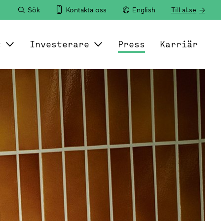
Sök
Kontakta oss
English
Till al.se
t
Investerare
Press
Karriär