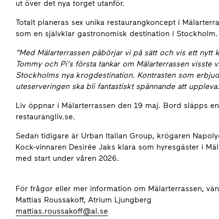
ut över det nya torget utanför.
Totalt planeras sex unika restaurangkoncept i Mälarter
som en självklar gastronomisk destination i Stockholm.
”Med Mälarterrassen påbörjar vi på sätt och vis ett nytt k
Tommy och Pi's första tankar om Mälarterrassen visste 
Stockholms nya krogdestination. Kontrasten som erbju
uteserveringen ska bli fantastiskt spännande att uppleva.
Liv öppnar i Mälarterrassen den 19 maj. Bord släpps e
restaurangliv.se.
Sedan tidigare är Urban Italian Group, krögaren Napo
Kock-vinnaren Desirée Jaks klara som hyresgäster i Mä
med start under våren 2026.
För frågor eller mer information om Mälarterrassen, vän
Mattias Roussakoff, Atrium Ljungberg
mattias.roussakoff@al.se