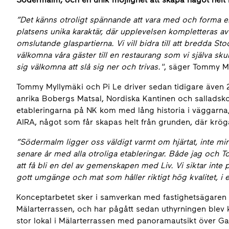
”Det känns otroligt spännande att vara med och forma en
platsens unika karaktär, där upplevelsen kompletteras av 
omslutande glaspartierna. Vi vill bidra till att bredda 
välkomna våra gäster till en restaurang som vi själva sku
sig välkomna att slå sig ner och trivas."
, säger Tommy M
Tommy Myllymäki och Pi Le driver sedan tidigare även 
anrika Bobergs Matsal, Nordiska Kantinen och salladsk
etableringarna på NK kom med lång historia i väggarna, b
AIRA, något som får skapas helt från grunden, där kröga
”Södermalm ligger oss väldigt varmt om hjärtat, inte mi
senare år med alla otroliga etableringar. Både jag och T
att få bli en del av gemenskapen med Liv. Vi siktar inte 
gott umgänge och mat som håller riktigt hög kvalitet, i e
Konceptarbetet sker i samverkan med fastighetsägaren
Mälarterrassen, och har pågått sedan uthyrningen blev 
stor lokal i Mälarterrassen med panoramautsikt över Ga