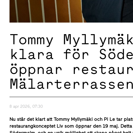
Tommy Myllymä
klara för Söd
öppnar restau
Mälarterrasse
8 apr 2026, 07:30
Nu står det klart att Tommy Myllymäki och Pi Le tar plat
restaurangkonceptet Liv som öppnar den 19 maj. Detta 
Södermalm, och en unik möjlighet att skapa något helt nyt