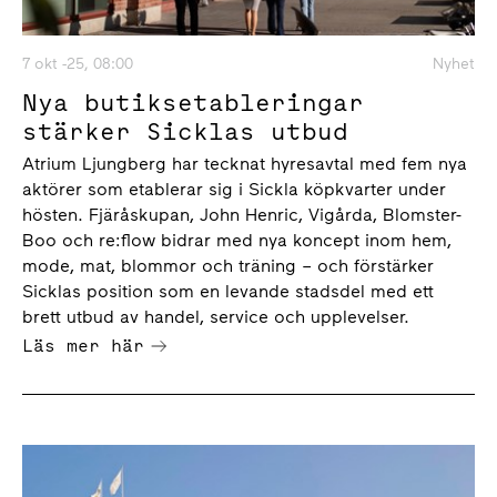
7 okt -25, 08:00
Nyhet
Nya butiksetableringar
stärker Sicklas utbud
Atrium Ljungberg har tecknat hyresavtal med fem nya
aktörer som etablerar sig i Sickla köpkvarter under
hösten. Fjäråskupan, John Henric, Vigårda, Blomster-
Boo och re:flow bidrar med nya koncept inom hem,
mode, mat, blommor och träning – och förstärker
Sicklas position som en levande stadsdel med ett
brett utbud av handel, service och upplevelser.
Läs mer här