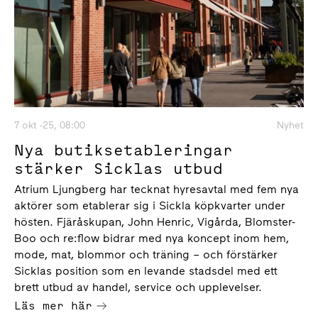
7 okt -25, 08:00
Nyhet
Nya butiksetableringar
stärker Sicklas utbud
Atrium Ljungberg har tecknat hyresavtal med fem nya
aktörer som etablerar sig i Sickla köpkvarter under
hösten. Fjäråskupan, John Henric, Vigårda, Blomster-
Boo och re:flow bidrar med nya koncept inom hem,
mode, mat, blommor och träning – och förstärker
Sicklas position som en levande stadsdel med ett
brett utbud av handel, service och upplevelser.
Läs mer här