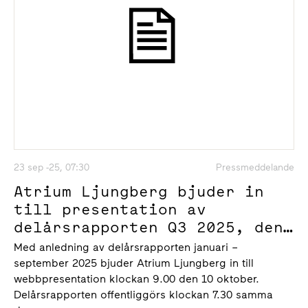
23 sep -25, 07:30
Pressmeddelande
Atrium Ljungberg bjuder in
till presentation av
delårsrapporten Q3 2025, den
10 oktober klockan 9.00
Med anledning av delårsrapporten januari –
september 2025 bjuder Atrium Ljungberg in till
webbpresentation klockan 9.00 den 10 oktober.
Delårsrapporten offentliggörs klockan 7.30 samma