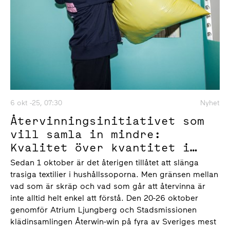
6 okt -25, 07:30
Nyhet
Återvinningsinitiativet som
vill samla in mindre:
Kvalitet över kvantitet i
Atrium Ljungbergs och
Sedan 1 oktober är det återigen tillåtet att slänga
Stadsmissionens årliga
trasiga textilier i hushållssoporna. Men gränsen mellan
klädinsamling
vad som är skräp och vad som går att återvinna är
inte alltid helt enkel att förstå. Den 20-26 oktober
genomför Atrium Ljungberg och Stadsmissionen
klädinsamlingen Återwin-win på fyra av Sveriges mest