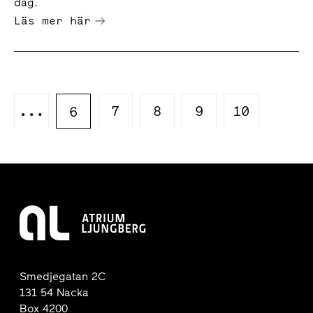
dag.
Läs mer här
...
7
8
9
10
6
Smedjegatan 2C
131 54 Nacka
Box 4200