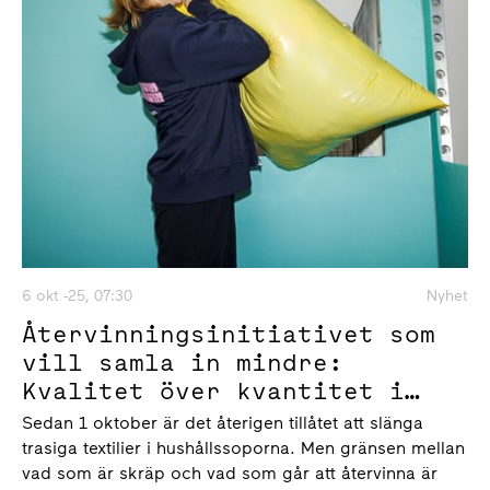
6 okt -25, 07:30
Nyhet
Återvinningsinitiativet som
vill samla in mindre:
Kvalitet över kvantitet i
Atrium Ljungbergs och
Sedan 1 oktober är det återigen tillåtet att slänga
Stadsmissionens årliga
trasiga textilier i hushållssoporna. Men gränsen mellan
klädinsamling
vad som är skräp och vad som går att återvinna är