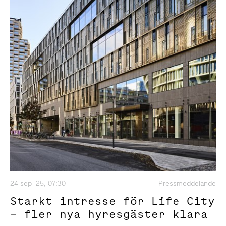
24 sep -25, 07:30
Pressmeddelande
Starkt intresse för Life City
– fler nya hyresgäster klara