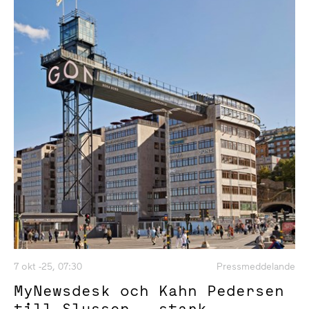
7 okt -25, 07:30
Pressmeddelande
MyNewsdesk och Kahn Pedersen
till Slussen – stark