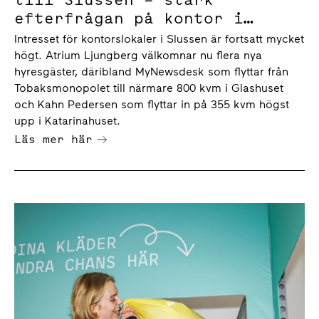
efterfrågan på kontor i
området
Intresset för kontorslokaler i Slussen är fortsatt mycket
högt. Atrium Ljungberg välkomnar nu flera nya
hyresgäster, däribland MyNewsdesk som flyttar från
Tobaksmonopolet till närmare 800 kvm i Glashuset
och Kahn Pedersen som flyttar in på 355 kvm högst
upp i Katarinahuset.
Läs mer här