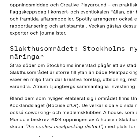
öppningsmiddag och Creative Playground – en praktisk m
flaggskeppsdag i konsert- och eventlokalen Fållan, där
och framtida affärsmodeller. Spotify arrangerar också
rapportlansering och artistsamtal. Veckan gästas dessuto
experter och journalister.
Slakthusområdet: Stockholms n
näringar
Strax söder om Stockholms innerstad pågår ett av stad
Slakthusområdet är större till ytan än både Meatpacki
växer en miljö fram där kreativa företag, utbildning, res
varandra. Atrium Ljungbergs sammantagna investering i 
Bland dem som nyligen etablerat sig i området finns U
Kocklandslaget (Bocuse d’Or). De verkar sida vid sida 
också coworking- och medlemsklubben A house, som äg
Monocle beskrev 2024 öppningen av A house i Slakthu
skapa
“the coolest meatpacking district”
, med plats för