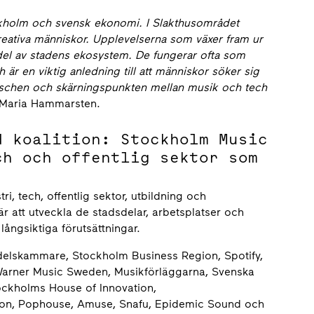
ockholm och svensk ekonomi. I Slakthusområdet
reativa människor. Upplevelserna som växer fram ur
g del av stadens ekosystem. De fungerar ofta som
r en viktig anledning till att människor söker sig
branschen och skärningspunkten mellan musik och tech
 Maria Hammarsten.
d koalition: Stockholm Music
ch och offentlig sektor som
, tech, offentlig sektor, utbildning och
är att utveckla de stadsdelar, arbetsplatser och
ångsiktiga förutsättningar.
ndelskammare, Stockholm Business Region, Spotify,
Warner Music Sweden, Musikförläggarna, Svenska
ockholms House of Innovation,
tion, Pophouse, Amuse, Snafu, Epidemic Sound och