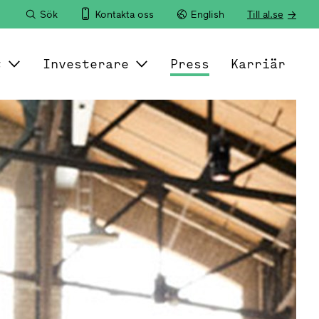
Sök
Kontakta oss
English
Till al.se
t
Investerare
Press
Karriär