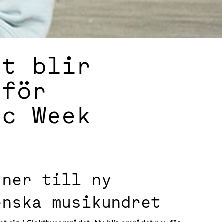
et blir
 för
ic Week
tner till ny
enska musikundret