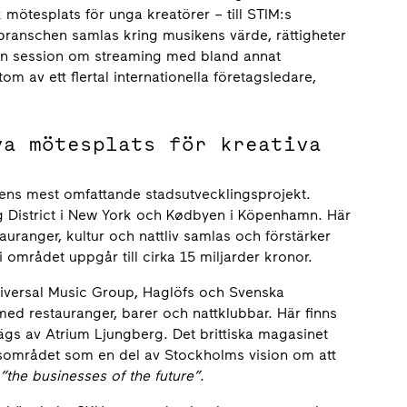
ötesplats för unga kreatörer – till STIM:s
 branschen samlas kring musikens värde, rättigheter
 en session om streaming med bland annat
m av ett flertal internationella företagsledare,
ya mötesplats för kreativa
ens mest omfattande stadsutvecklingsprojekt.
ng District i New York och Kødbyen i Köpenhamn. Här
tauranger, kultur och nattliv samlas och förstärker
området uppgår till cirka 15 miljarder kronor.
niversal Music Group, Haglöfs och Svenska
med restauranger, barer och nattklubbar. Här finns
s av Atrium Ljungberg. Det brittiska magasinet
sområdet som en del av Stockholms vision om att
“the businesses of the future”
.