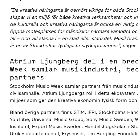
“De kreativa näringarna är oerhört viktiga för både St
skapar vi en miljö för både kreativa verksamheter och k
de kulturella och kreativa näringarna är också en vikti
öppna mötesplatser, för människor närmare varandra och ä
till – och vill stanna i – en stad eller stadsdel. Musik
är en av Stockholms tydligaste styrkepositioner"
, säger
Atrium Ljungberg del i en bre
Week samlar musikindustri, te
partners
Stockholm Music Week samlar partners från musikindustri
civilsamhälle. Atrium Ljungbergs roll i detta ekosystem 
miljöer som ger den kreativa ekonomin fysisk form och l
Bland övriga partners finns STIM, IFPI, Stockholms Ha
YouTube, Universal Music Group, Sony Music Sweden, 
Institutet, Export Music Sweden, Handelshögskolan i St
Utrikesdepartementet, Fryshuset, Tim Bergling Founda