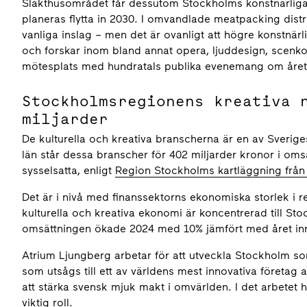
Slakthusområdet får dessutom Stockholms konstnärliga
planeras flytta in 2030. I omvandlade meatpacking distr
vanliga inslag – men det är ovanligt att högre konstnärl
och forskar inom bland annat opera, ljuddesign, scenko
mötesplats med hundratals publika evenemang om året
Stockholmsregionens kreativa 
miljarder
De kulturella och kreativa branscherna är en av Sverige
län står dessa branscher för 402 miljarder kronor i om
sysselsatta, enligt
Region Stockholms kartläggning från
Det är i nivå med finanssektorns ekonomiska storlek i 
kulturella och kreativa ekonomi är koncentrerad till St
omsättningen ökade 2024 med 10% jämfört med året in
Atrium Ljungberg arbetar för att utveckla Stockholm som
som utsågs till ett av världens mest innovativa företa
att stärka svensk mjuk makt i omvärlden. I det arbetet h
viktig roll.