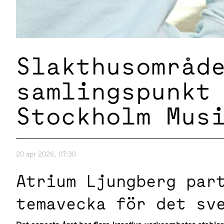
Slakthusområd
samlingspunkt
Stockholm Mus
20 apr 2026, 07:30
Atrium Ljungberg par
temavecka för det sv