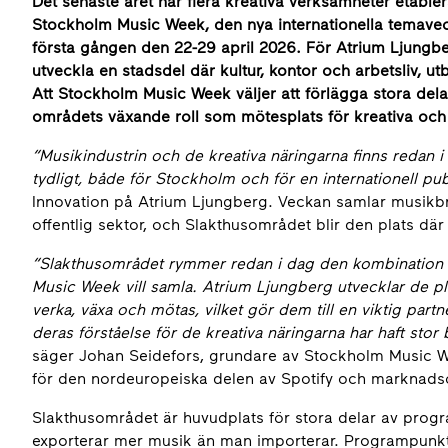
Det senaste året har flera kreativa verksamheter etabler
Stockholm Music Week, den nya internationella temavec
första gången den 22-29 april 2026. För Atrium Ljungbe
utveckla en stadsdel där kultur, kontor och arbetsliv, u
Att Stockholm Music Week väljer att förlägga stora dela
områdets växande roll som mötesplats för kreativa och k
“Musikindustrin och de kreativa näringarna finns redan 
tydligt, både för Stockholm och för en internationell pub
Innovation på Atrium Ljungberg. Veckan samlar musikbr
offentlig sektor, och Slakthusområdet blir den plats d
“Slakthusområdet rymmer redan i dag den kombination a
Music Week vill samla. Atrium Ljungberg utvecklar de pla
verka, växa och mötas, vilket gör dem till en viktig part
deras förståelse för de kreativa näringarna har haft sto
säger Johan Seidefors, grundare av Stockholm Music Wee
för den nordeuropeiska delen av Spotify och marknadsc
Slakthusområdet är huvudplats för stora delar av progr
exporterar mer musik än man importerar. Programpunkte