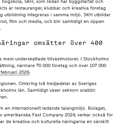
 högskola, SKH, som redan har byggstartat och
icts är restauranger, klubbar och kreativa företag
ig utbildning integreras i samma miljö. SKH utbildar
nst, film och media, och blir samtidigt en öppen
.
näringar omsätter över 400
s mest underskattade tillväxtmotorer. I Stockholms
sättning, närmare 70 000 företag och över 107 000
 februari 2026
.
regionen. Omkring två tredjedelar av Sveriges
ockholms län. Samtidigt växer sektorn snabbt:
nan.
 en internationellt ledande talangmiljö. Bolaget,
g av amerikanska Fast Company 2024, verkar också för
ar de kreativa och kulturella näringarna en särskilt