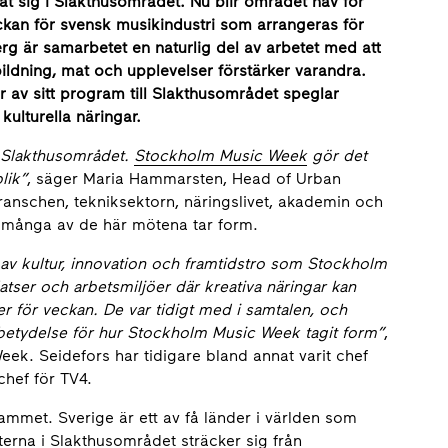
at sig i Slakthusområdet. Nu blir området nav för
kan för svensk musikindustri som arrangeras för
rg är samarbetet en naturlig del av arbetet med att
tbildning, mat och upplevelser förstärker varandra.
r av sitt program till Slakthusområdet speglar
ulturella näringar.
i Slakthusområdet.
Stockholm Music Week
gör det
lik”
, säger Maria Hammarsten, Head of Urban
anschen, tekniksektorn, näringslivet, akademin och
är många av de här mötena tar form.
v kultur, innovation och framtidstro som Stockholm
tser och arbetsmiljöer där kreativa näringar kan
ner för veckan. De var tidigt med i samtalen, och
r betydelse för hur Stockholm Music Week tagit form”
,
k. Seidefors har tidigare bland annat varit chef
hef för TV4.
ammet. Sverige är ett av få länder i världen som
rna i Slakthusområdet sträcker sig från