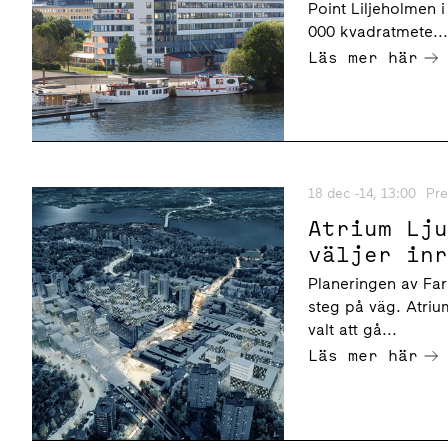
Point Liljeholmen 
000 kvadratmete..
Läs mer här
18 dec -14, 13:00
Pr
Atrium Lj
väljer in
Planeringen av Far
steg på väg. Atri
valt att gå...
Läs mer här