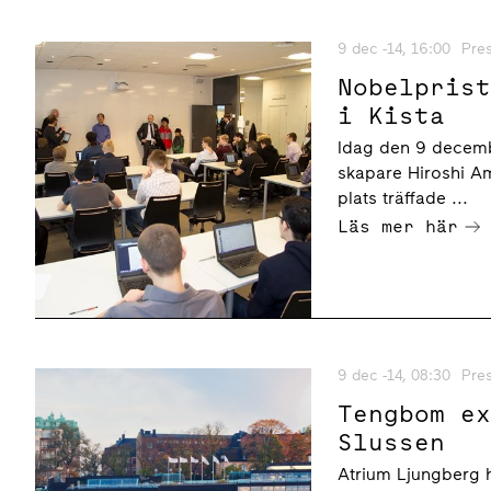
9 dec -14, 16:00
Pre
Nobelpris
i Kista
Idag den 9 decemb
skapare Hiroshi A
plats träffade ...
Läs mer här
9 dec -14, 08:30
Pre
Tengbom e
Slussen
Atrium Ljungberg h