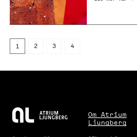
2
3
4
1
Om Atrium
Ljungberg