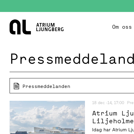
Hem
Om oss
Pressmeddelan
Pressmeddelanden
18 dec -14, 17:00
Pre
Atrium Lj
Liljeholm
Idag har Atrium Lj