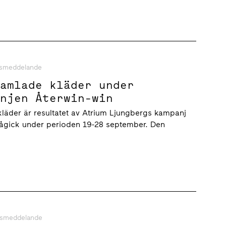
smeddelande
samlade kläder under
anjen Återwin-win
läder är resultatet av Atrium Ljungbergs kampanj
ågick under perioden 19-28 september. Den
ssmeddelande