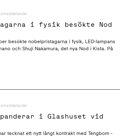
ssmeddelande
tagarna i fysik besökte Nod
er besökte nobelpristagarna i fysik, LED-lampans
mano och Shuji Nakamura, det nya Nod i Kista. På
ssmeddelande
xpanderar i Glashuset vid
ar tecknat ett nytt långt kontrakt med Tengbom -