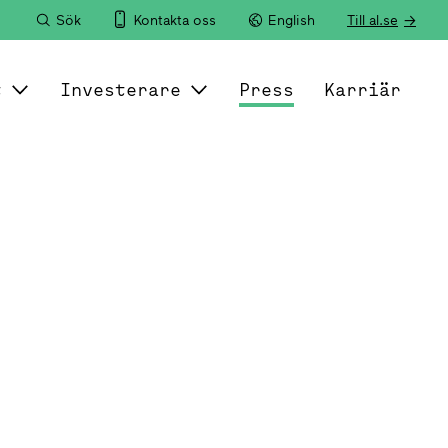
Sök
Kontakta oss
English
Till al.se
t
Investerare
Press
Karriär