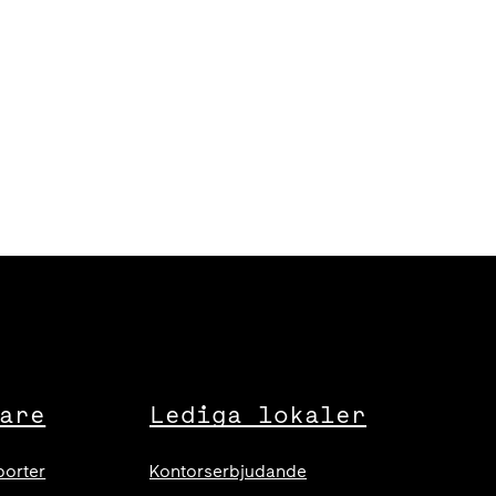
are
Lediga lokaler
porter
Kontorserbjudande