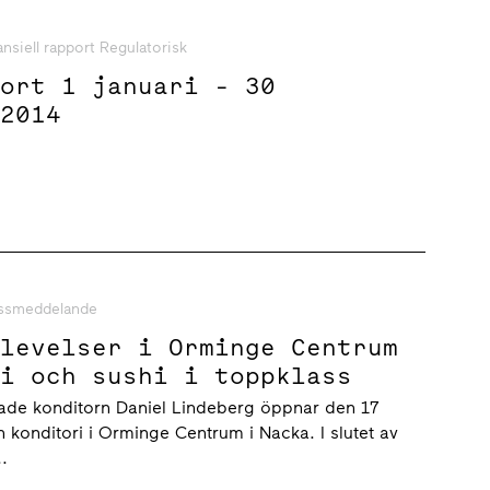
ansiell rapport Regulatorisk
port 1 januari - 30
 2014
ssmeddelande
plevelser i Orminge Centrum
ri och sushi i toppklass
ade konditorn Daniel Lindeberg öppnar den 17
 konditori i Orminge Centrum i Nacka. I slutet av
.