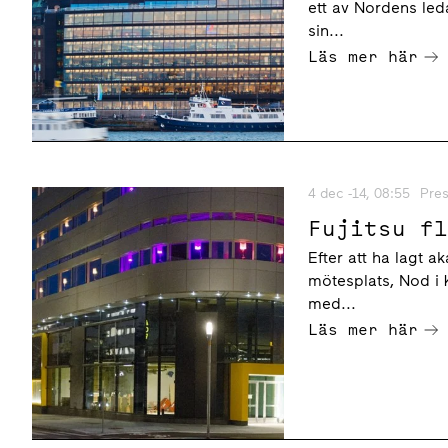
ett av Nordens le
sin...
Läs mer här
4 dec -14, 08:55
Pre
Fujitsu f
Efter att ha lagt 
mötesplats, Nod i K
med...
Läs mer här