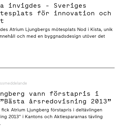
ta invigdes - Sveriges
ötesplats för innovation och
et
des Atrium Ljungbergs mötesplats Nod i Kista, unik
 innehåll och med en byggnadsdesign utöver det
essmeddelande
ungberg vann förstapris i
 ”Bästa årsredovisning 2013”
fick Atrium Ljungberg förstapris i deltävlingen
ing 2013" i Kantons och Aktiespararnas tävling
.