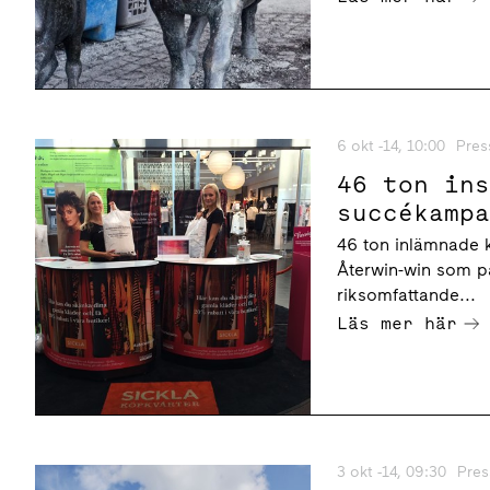
6 okt -14, 10:00
Pres
46 ton in
succékamp
46 ton inlämnade k
Återwin-win som p
riksomfattande...
Läs mer här
3 okt -14, 09:30
Pre