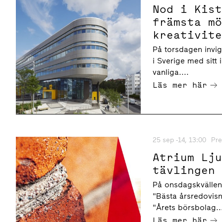
Nod i Kis
främsta m
kreativit
På torsdagen invig
i Sverige med sitt
vanliga....
Läs mer här
25 sep -14, 13:00
Pr
Atrium Lj
tävlingen
På onsdagskvällen 
"Bästa årsredovisn
"Årets börsbolag..
Läs mer här