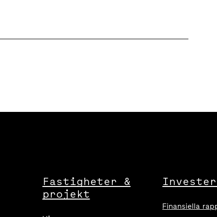
Fastigheter &
Invester
projekt
Finansiella rap