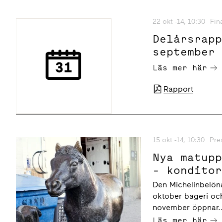
22 okt -14, 10:30
Fin
Delårsrap
september
Läs mer här
Rapport
15 okt -14, 10:30
Pre
Nya matup
- kondito
Den Michelinbelön
oktober bageri och
november öppnar..
Läs mer här