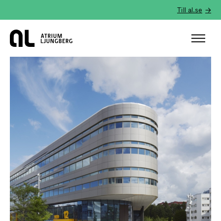
Till al.se
Hem