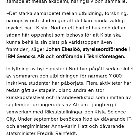
samspelet mellan akademi, näringsliv och samhälle.
–Det starka samarbetet mellan utbildning, forskning,
näringsliv och staden gör att det kan hända väldigt
mycket här i Kista. Nod är ett härligt hus och det är
sådan här öppenhet som behövs för att Kista ska
kunna behålla sin plats på världstoppen även i
framtiden, säger
Johan Ekesiöö, styrelseordförande i
IBM Svenska AB och ordförande i Teknikföretagen.
Inflyttning av hyresgäster i Nod har pågått sedan slutet
av sommaren och utbildningen för närmare 7 000
inskrivna studenter har påbörjats. Flera aktiviteter har
redan gått av stapeln, bland andra en stor
kunskapsfestival och lärandeverkstad som i mitten av
september arrangerades av Atrium Ljungberg i
samverkan med Riksutställningar och Kista Science
City. Under september besöktes Nod av dåvarande IT-
och energiminister Anna-Karin Hatt och dåvarande
statsminister Fredrik Reinfeldt.