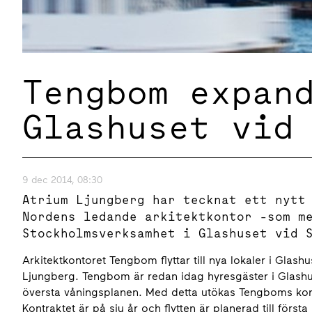
Tengbom expan
Glashuset vid
9 dec 2014, 08:30
Atrium Ljungberg har tecknat ett nytt
Nordens ledande arkitektkontor -som m
Stockholmsverksamhet i Glashuset vid 
Arkitektkontoret Tengbom flyttar till nya lokaler i Glas
Ljungberg. Tengbom är redan idag hyresgäster i Glashuse
översta våningsplanen. Med detta utökas Tengboms kont
Kontraktet är på sju år och flytten är planerad till första