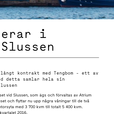
derar i
 Slussen
 långt kontrakt med Tengbom - ett av
ed detta samlar hela sin
Slussen
huset vid Slussen, som ägs och förvaltas av Atrium
t och flyttar nu upp några våningar till de två
orsyta med 3 700 kvm till totalt 5 400 kvm.
 kvartalet 2016.