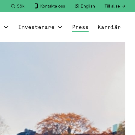
Sök
Kontakta oss
English
Till al.se
t
Investerare
Press
Karriär