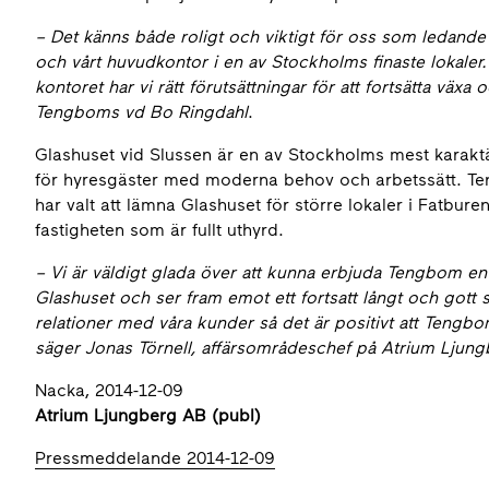
– Det känns både roligt och viktigt för oss som ledand
och vårt huvudkontor i en av Stockholms finaste lokaler.
kontoret har vi rätt förutsättningar för att fortsätta vä
Tengboms vd Bo Ringdahl
.
Glashuset vid Slussen är en av Stockholms mest karaktär
för hyresgäster med moderna behov och arbetssätt. Ten
har valt att lämna Glashuset för större lokaler i Fatbure
fastigheten som är fullt uthyrd.
– Vi är väldigt glada över att kunna erbjuda Tengbom en 
Glashuset och ser fram emot ett fortsatt långt och gott
relationer med våra kunder så det är positivt att Tengbom
säger Jonas Törnell, affärsområdeschef på Atrium Ljun
Nacka, 2014-12-09
Atrium Ljungberg AB (publ)
Pressmeddelande 2014-12-09