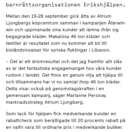
barnrättsorganisationen Erikshjälpen.
Mellan den 19-28 september gick åtta av Atrium
Ljungbergs köpcentrum samman i kampanjen Återwin-
win och uppmanade sina kunder att lämna ifrån sig
begagnade kläder. Makalösa 46 ton kläder och
textilier är resultatet som nu kommer att bli till
biståndsinsatser för syriska flyktingar i Libanon.
– Det är ett drömresultat och det jag framför allt slås
av är det fantastiska engagemanget hos våra kunder
runtom i landet. Det finns en genuin vilja att hjälpa till
och tillsammans har vi nu samlat ihop 46 ton kläder.
Detta visar också på genomslagskraften i en
gemensam kampanj, säger Marianne Perslow,
marknadsstrateg Atrium Ljungberg.
Som tack för hjälpen fick medverkande kunder en
rabattcheck som berättigade till 20 procents rabatt på
en valfri vara till ordinarie pris i medverkande butiker.