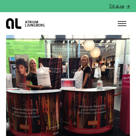
Till al.se
Hem