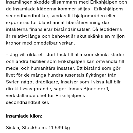
Insamlingen skedde tillsammans med Erikshjälpen och
de insamlade kläderna kommer säljas i Erikshjälpens
secondhandbutiker, sändas till hjälpområden eller
exporteras för bland annat fiberåtervinning där
intäkterna finansierar biståndsinsatser. Då ledtiderna
är relativt långa och behovet är akut skänks en miljon
kronor med omedelbar verkan.
– Jag vill rikta ett stort tack till alla som skänkt kläder
och andra textilier som Erikshjälpen kan omvandla till
medel och humanitära insatser. Ett bistånd som gör
livet för de många hundra tusentals flyktingar från
Syrien något drägligare, insatser som i vissa fall blir
direkt livsavgörande, säger Tomas Bjöersdorff,
verkställande chef för Erikshjälpens
secondhandbutiker.
Insamlade kilon:
Sickla, Stockholm: 11 539 kg