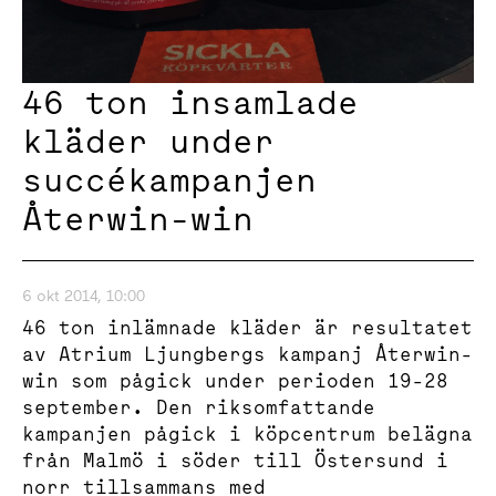
46 ton insamlade
kläder under
succékampanjen
Återwin-win
6 okt 2014, 10:00
46 ton inlämnade kläder är resultatet
av Atrium Ljungbergs kampanj Återwin-
win som pågick under perioden 19-28
september. Den riksomfattande
kampanjen pågick i köpcentrum belägna
från Malmö i söder till Östersund i
norr tillsammans med