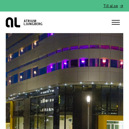
Till al.se
Hem