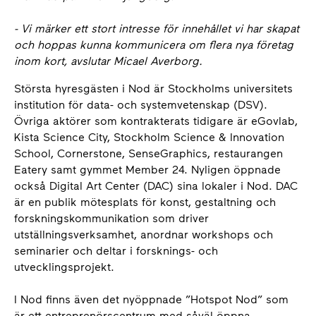
- Vi märker ett stort intresse för innehållet vi har skapat
och hoppas kunna kommunicera om flera nya företag
inom kort, avslutar Micael Averborg.
Största hyresgästen i Nod är Stockholms universitets
institution för data- och systemvetenskap (DSV).
Övriga aktörer som kontrakterats tidigare är eGovlab,
Kista Science City, Stockholm Science & Innovation
School, Cornerstone, SenseGraphics, restaurangen
Eatery samt gymmet Member 24. Nyligen öppnade
också Digital Art Center (DAC) sina lokaler i Nod. DAC
är en publik mötesplats för konst, gestaltning och
forskningskommunikation som driver
utställningsverksamhet, anordnar workshops och
seminarier och deltar i forsknings- och
utvecklingsprojekt.
I Nod finns även det nyöppnade ”Hotspot Nod” som
är ett entreprenörscentrum med såväl öppna