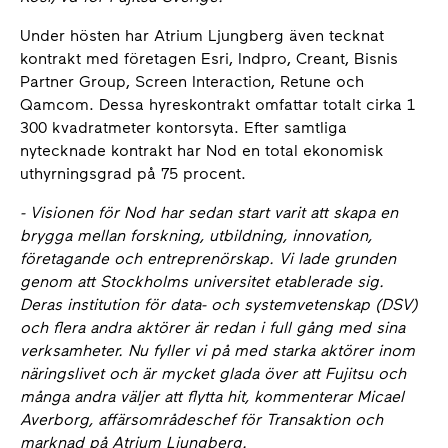
Under hösten har Atrium Ljungberg även tecknat
kontrakt med företagen Esri, Indpro, Creant, Bisnis
Partner Group, Screen Interaction, Retune och
Qamcom. Dessa hyreskontrakt omfattar totalt cirka 1
300 kvadratmeter kontorsyta. Efter samtliga
nytecknade kontrakt har Nod en total ekonomisk
uthyrningsgrad på 75 procent.
- Visionen för Nod har sedan start varit att skapa en
brygga mellan forskning, utbildning, innovation,
företagande och entreprenörskap. Vi lade grunden
genom att Stockholms universitet etablerade sig.
Deras institution för data- och systemvetenskap (DSV)
och flera andra aktörer är redan i full gång med sina
verksamheter. Nu fyller vi på med starka aktörer inom
näringslivet och är mycket glada över att Fujitsu och
många andra väljer att flytta hit, kommenterar Micael
Averborg, affärsområdeschef för Transaktion och
marknad på Atrium Ljungberg.