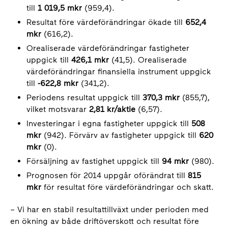
till
1 019,5 mkr
(959,4).
Resultat före värdeförändringar ökade till
652,4
mkr
(616,2).
Orealiserade värdeförändringar fastigheter
uppgick till
426,1 mkr
(41,5). Orealiserade
värdeförändringar finansiella instrument uppgick
till
-622,8 mkr
(341,2).
Periodens resultat uppgick till
370,3 mkr
(855,7),
vilket motsvarar
2,81 kr/aktie
(6,57).
Investeringar i egna fastigheter uppgick till
508
mkr
(942). Förvärv av fastigheter uppgick till
620
mkr
(0).
Försäljning av fastighet uppgick till
94 mkr
(980).
Prognosen för 2014 uppgår oförändrat till
815
mkr
för resultat före värdeförändringar och skatt.
– Vi har en stabil resultattillväxt under perioden med
en ökning av både driftöverskott och resultat före