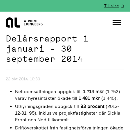
Till al.se
Hem
Delårsrapport 1
januari - 30
september 2014
22 okt 2014, 10:30
Nettoomsättningen uppgick till
1 714 mkr
(1 752)
varav hyresintäkter ökade till
1 481 mkr
(1 445).
Uthyrningsgraden uppgick till
93 procent
(2013-
12-31, 95), inklusive projektfastigheter där Sickla
Front och Nod tillkommit.
Driftöverskottet från fastighetsförvaltningen ökade