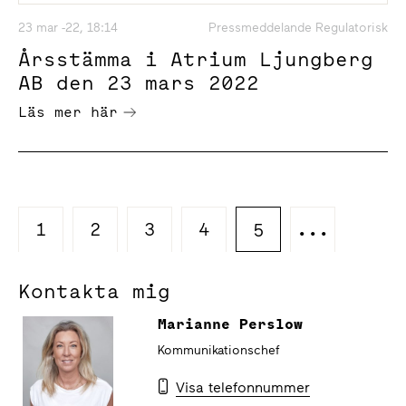
23 mar -22, 18:14
Pressmeddelande Regulatorisk
Årsstämma i Atrium Ljungberg
AB den 23 mars 2022
Läs mer här
1
2
3
4
...
5
Kontakta mig
Marianne Perslow
Kommunikationschef
Visa telefonnummer