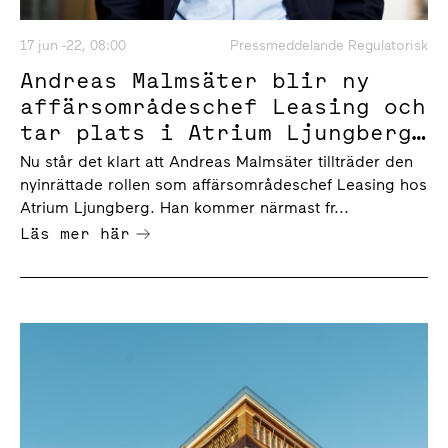
17 jun -22, 08:00
Pressmeddelande Regulatorisk
Andreas Malmsäter blir ny
affärsområdeschef Leasing och
tar plats i Atrium Ljungbergs
ledningsgrupp
Nu står det klart att Andreas Malmsäter tillträder den
nyinrättade rollen som affärsområdeschef Leasing hos
Atrium Ljungberg. Han kommer närmast fr...
Läs mer här