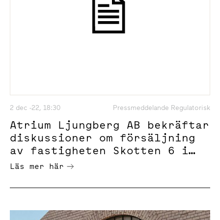
2 dec -22, 18:30
Pressmeddelande Regulatorisk
Atrium Ljungberg AB bekräftar
diskussioner om försäljning
av fastigheten Skotten 6 i
Stockholm city
Läs mer här