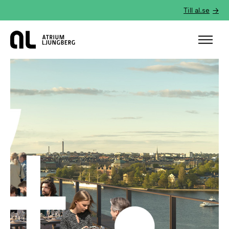
Till al.se
Hem