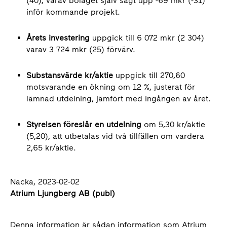
(40), varav bolaget själv sagt upp -69 mkr (-31)
inför kommande projekt.
Årets investering
uppgick till 6 072 mkr (2 304)
varav 3 724 mkr (25) förvärv.
Substansvärde kr/aktie
uppgick till 270,60
motsvarande en ökning om 12 %, justerat för
lämnad utdelning, jämfört med ingången av året.
Styrelsen föreslår en utdelning
om 5,30 kr/aktie
(5,20), att utbetalas vid två tillfällen om vardera
2,65 kr/aktie.
Nacka, 2023-02-02
Atrium Ljungberg AB (publ)
Denna information är sådan information som Atrium