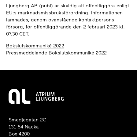
Ljungberg AB (publ) är skyldig att offentliggöra enligt
EU:s marknadsmissbruksförordning. Informationen
lämnades, genom ovanstående kontaktpersons
försorg, för offentliggörande den 2 februari 2023 kl.
07.30 CET.
Bokslutskommuniké 2022
Pressmeddelande Bokslutskommuniké 2022
Smedjegatan 2C
131 54 Nacka
Box 4200