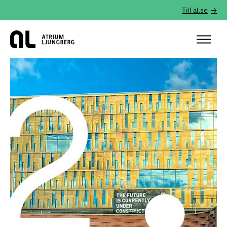
Till al.se
Hem