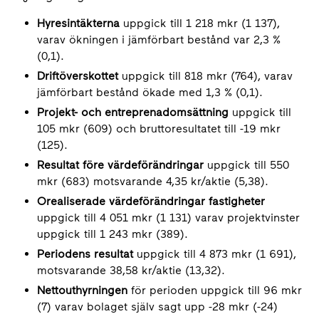
Hyresintäkterna
uppgick till 1 218 mkr (1 137),
varav ökningen i jämförbart bestånd var 2,3 %
(0,1).
Driftöverskottet
uppgick till 818 mkr (764), varav
jämförbart bestånd ökade med 1,3 % (0,1).
Projekt- och entreprenadomsättning
uppgick till
105 mkr (609) och bruttoresultatet till -19 mkr
(125).
Resultat före värdeförändringar
uppgick till 550
mkr (683) motsvarande 4,35 kr/aktie (5,38).
Orealiserade värdeförändringar fastigheter
uppgick till 4 051 mkr (1 131) varav projektvinster
uppgick till 1 243 mkr (389).
Periodens resultat
uppgick till 4 873 mkr (1 691),
motsvarande 38,58 kr/aktie (13,32).
Nettouthyrningen
för perioden uppgick till 96 mkr
(7) varav bolaget själv sagt upp -28 mkr (-24)