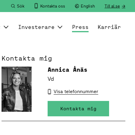
Sök
Kontakta oss
English
Till al.se
t
Investerare
Press
Karriär
Kontakta mig
Annica Ånäs
Vd
Visa telefonnummer
Kontakta mig