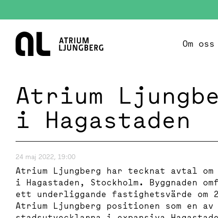
Hem
Om oss
Atrium Ljungb
i Hagastaden
24 maj 2022, 19:00
Atrium Ljungberg har tecknat avtal om
i Hagastaden, Stockholm. Byggnaden om
ett underliggande fastighetsvärde om 
Atrium Ljungberg positionen som en av
stadsutvecklarna i expansiva Hagastad