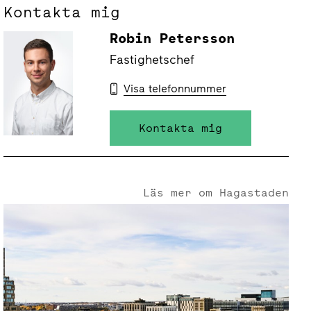
Kontakta mig
Robin Petersson
Fastighetschef
Visa telefonnummer
Kontakta mig
Läs mer om Hagastaden
Hagastaden - Där Vasastans industritegel möter Stockholms