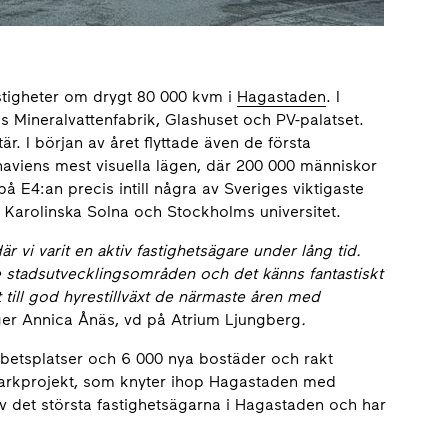
astigheter om drygt 80 000 kvm i
Hagastaden
. I
s Mineralvattenfabrik, Glashuset och PV-palatset.
r. I början av året flyttade även de första
inaviens mest visuella lägen, där 200 000 människor
å E4:an precis intill några av Sveriges viktigaste
ya Karolinska Solna och Stockholms universitet.
 vi varit en aktiv fastighetsägare under lång tid.
 stadsutvecklingsområden och det känns fantastiskt
 till god hyrestillväxt de närmaste åren med
er Annica Ånäs, vd på Atrium Ljungberg
.
betsplatser och 6 000 nya bostäder och rakt
parkprojekt, som knyter ihop Hagastaden med
 det största fastighetsägarna i Hagastaden och har