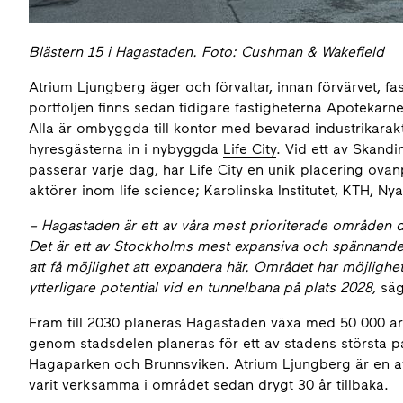
Blästern 15 i Hagastaden. Foto: Cushman & Wakefield
Atrium Ljungberg äger och förvaltar, innan förvärvet, f
portföljen finns sedan tidigare fastigheterna Apotekarne
Alla är ombyggda till kontor med bevarad industrikaraktä
hyresgästerna in i nybyggda
Life City
. Vid ett av Skand
passerar varje dag, har Life City en unik placering ovanp
aktörer inom life science; Karolinska Institutet, KTH, N
– Hagastaden är ett av våra mest prioriterade områden där
Det är ett av Stockholms mest expansiva och spännande
att få möjlighet att expandera här. Området har möjlighet
ytterligare potential vid en tunnelbana på plats 2028,
säg
Fram till 2030 planeras Hagastaden växa med 50 000 ar
genom stadsdelen planeras för ett av stadens största 
Hagaparken och Brunnsviken. Atrium Ljungberg är en av
varit verksamma i området sedan drygt 30 år tillbaka.