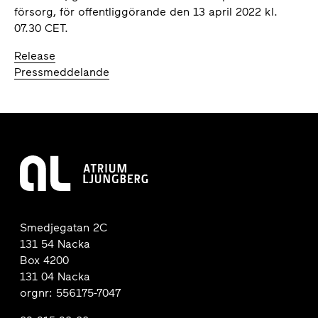
försorg, för offentliggörande den 13 april 2022 kl.
07.30 CET.
Release
Pressmeddelande
Smedjegatan 2C
131 54 Nacka
Box 4200
131 04 Nacka
orgnr: 556175-7047