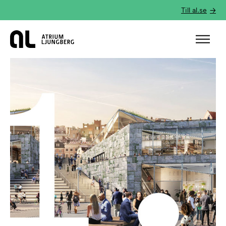
Till al.se
Hem