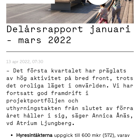
Delårsrapport januari
- mars 2022
13 apr 2022, 07:30
– Det första kvartalet har präglats
av hög aktivitet på bred front, trots
det oroliga läget i omvärlden. Vi har
fortsatt god framdrift i
projektportföljen och
uthyrningstakten från slutet av förra
året håller i sig, säger Annica Ånäs,
vd Atrium Ljungberg.
Hyresintäkterna
uppgick till 600 mkr (572), varav