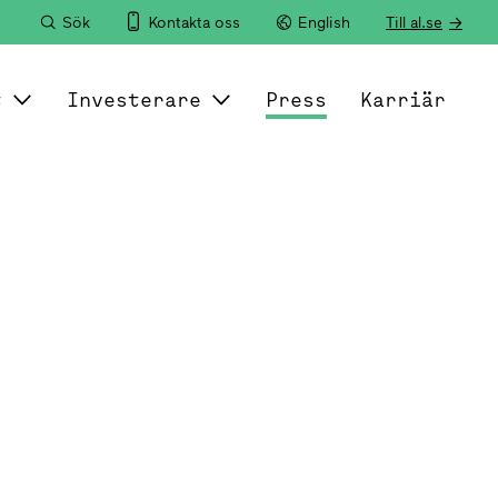
Sök
Kontakta oss
English
Till al.se
t
Investerare
Press
Karriär