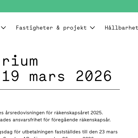
Fastigheter & projekt
Hållbarhe
trium
 19 mars 2026
s årsredovisningen för räkenskapsåret 2025.
des ansvars­frihet för före­gående räkenskaps­år.
gsdag för utbetalningen fast­ställdes till den 23 mars