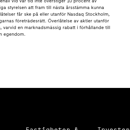
hav vid var tid inte överstiger 10 procent av
iga styrelsen att fram till nästa årsstämma kunna
rlåtelser får ske på eller utanför Nasdaq Stockholm,
garnas före­trädesrätt. Överlåtelse av aktier utanför
, varvid en marknadsmässig rabatt i förhållande till
len egendom.
Fastigheter &
Invester