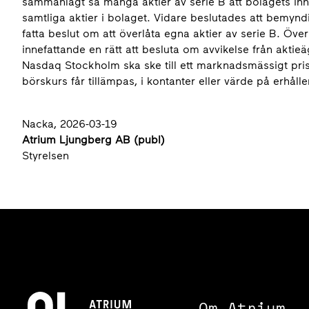
sammanlagt så många aktier av serie B att bolagets inne
samtliga aktier i bolaget. Vidare beslutades att bemynd
fatta beslut om att överlåta egna aktier av serie B. Öve
innefattande en rätt att besluta om avvikelse från aktieä
Nasdaq Stockholm ska ske till ett mark­nadsmässigt pris
börskurs får tillämpas, i kontanter eller värde på erhål
Nacka, 2026-03-19
Atrium Ljungberg AB (publ)
Styrelsen
Om Atrium