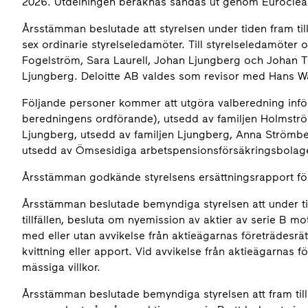
2026. Utdel­ning­en beräknas sändas ut genom Eurocle
Årsstämman beslutade att styrelsen under tiden fram ti
sex ordinarie styrelseledamöter. Till styrelseledamöte
Fogelström, Sara Laurell, Johan Ljungberg och Johan Th
Ljungberg. Deloitte AB valdes som revisor med Hans W
Följande personer kommer att utgöra valberedning inför
beredningens ordförande), utsedd av familjen Holmströ
Ljungberg, utsedd av familjen Ljungberg, Anna Strömb
utsedd av Ömsesidiga arbetspensionsförsäkringsbolag
Årsstämman godkände styrelsens ersättningsrapport fö
Årsstämman beslutade bemyndiga styrelsen att under tiden
tillfällen, besluta om nyemission av aktier av serie B m
med eller utan avvikelse från aktieägar­nas företrädesr
kvittning eller apport. Vid avvikelse från aktieägarnas 
mässiga villkor.
Årsstämman beslutade bemyndiga styrelsen att fram till