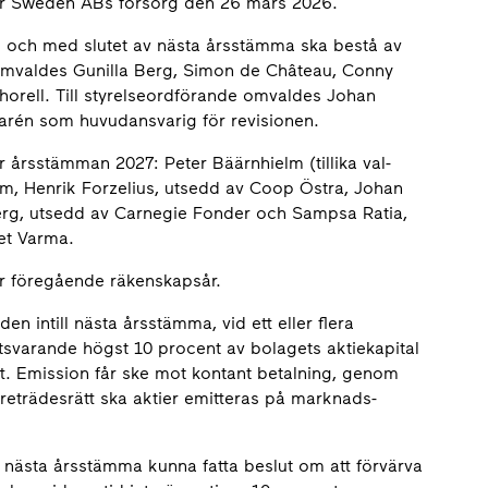
ar Sweden ABs försorg den 26 mars 2026.
ll och med slutet av nästa årsstämma ska bestå av
r omvaldes Gunilla Berg, Simon de Château, Conny
orell. Till styrelseordförande omvaldes Johan
arén som huvudansvarig för revisionen.
 årsstämman 2027: Peter Bäärnhielm (tillika val­
m, Henrik Forzelius, utsedd av Coop Östra, Johan
erg, utsedd av Carnegie Fonder och Sampsa Ratia,
et Varma.
r föregående räkenskapsår.
 intill nästa årsstämma, vid ett eller flera
otsvarande högst 10 procent av bolagets aktie­kapital
ätt. Emission får ske mot kontant betalning, genom
företrädesrätt ska aktier emitteras på marknads­
 nästa årsstämma kunna fatta beslut om att förvärva