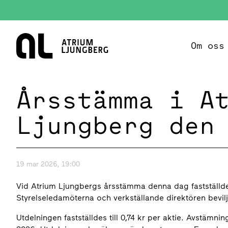
Hem
Om oss
Årsstämma i A
Ljungberg den
19 mar 2026, 19:00
Vid Atrium Ljungbergs årsstämma denna dag fastställde
Styrelseledamöterna och verkställande direktören bevilja
Utdelningen fastställdes till 0,74 kr per aktie. Avstämnin