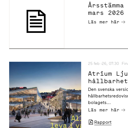
Årsstämma
mars 2026
Läs mer här
25 feb -26, 07:30
Fin
Atrium Lj
hållbarhe
Den svenska versi
hållbarhetsredovis
bolagets...
Läs mer här
Rapport