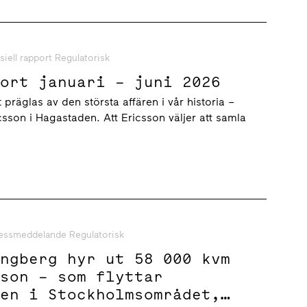
siell rapport Regulatorisk
port januari – juni 2026
 präglas av den största affären i vår historia –
icsson i Hagastaden. Att Ericsson väljer att samla
essmeddelande Regulatorisk
ungberg hyr ut 58 000 kvm
sson – som flyttar
ten i Stockholmsområdet,