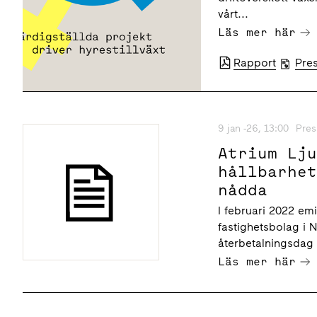
vårt...
Läs mer här
Rapport
Pre
9 jan -26, 13:00
Pres
Atrium Lj
hållbarhe
nådda
I februari 2022 em
fastighetsbolag i 
återbetalningsdag 
Läs mer här