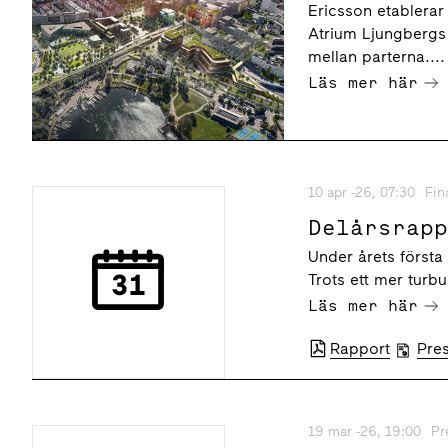
inklusive
Ericsson etablerar
Hagastade
Atrium Ljungbergs 
mellan parterna....
Läs mer här
10 apr -26, 07:30
Fin
Delårsrap
Under årets första k
Trots ett mer turbu
Läs mer här
Rapport
Pre
19 mar -26, 19:00
Pr