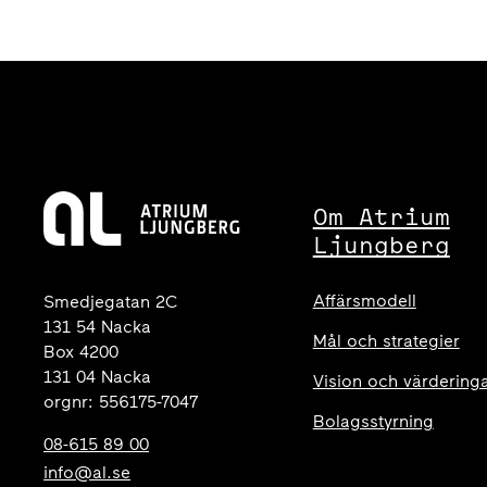
Om Atrium
Ljungberg
Affärsmodell
Smedjegatan 2C
131 54 Nacka
Mål och strategier
Box 4200
131 04 Nacka
Vision och värdering
orgnr: 556175-7047
Bolagsstyrning
08-615 89 00
info@al.se