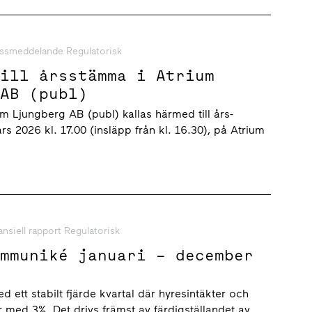
ssmeddelande Regulatorisk
till årsstämma i Atrium
 AB (publ)
um Ljungberg AB (publ) kallas härmed till års­
 2026 kl. 17.00 (insläpp från kl. 16.30), på Atrium
ansiell rapport Regulatorisk
ommuniké januari – december
d ett stabilt fjärde kvartal där hyresintäkter och
r med 3%. Det drivs främst av färdigställandet av