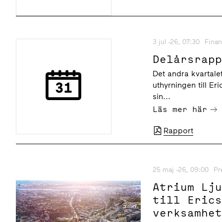
3 jul -26, 07:30
Finan
Delårsrap
Det andra kvartalet
uthyrningen till Er
sin...
Läs mer här
Rapport
25 maj -26, 09:00
Pr
Atrium Lj
till Eric
verksamhe