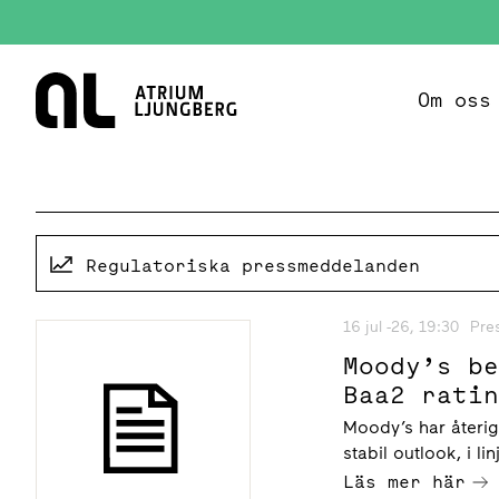
Hem
Om oss
Regulatoriska pressmeddelanden
16 jul -26, 19:30
Pre
Moody’s b
Baa2 rati
Moody’s har återi
stabil outlook, i 
Läs mer här