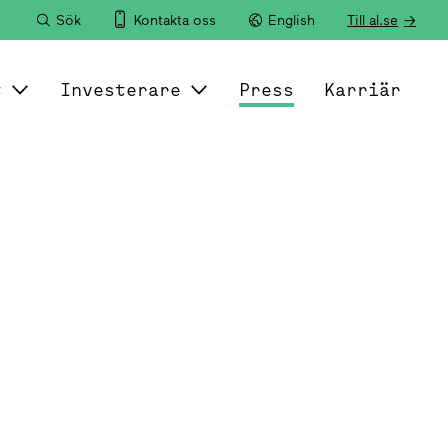
Sök
Kontakta oss
English
Till al.se
t
Investerare
Press
Karriär