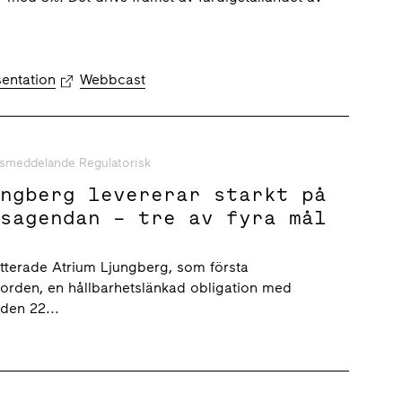
sentation
Webbcast
smeddelande Regulatorisk
ungberg levererar starkt på
tsagendan – tre av fyra mål
itterade Atrium Ljungberg, som första
Norden, en hållbarhetslänkad obligation med
den 22...