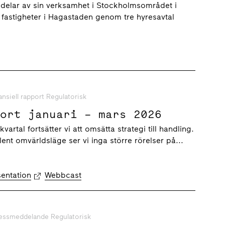
 huvudkontoret, till
 delar av sin verksamhet i Stockholmsområdet i
n
fastigheter i Hagastaden genom tre hyresavtal
ansiell rapport Regulatorisk
port januari – mars 2026
vartal fortsätter vi att omsätta strategi till handling.
lent omvärldsläge ser vi inga större rörelser på...
sentation
Webbcast
essmeddelande Regulatorisk