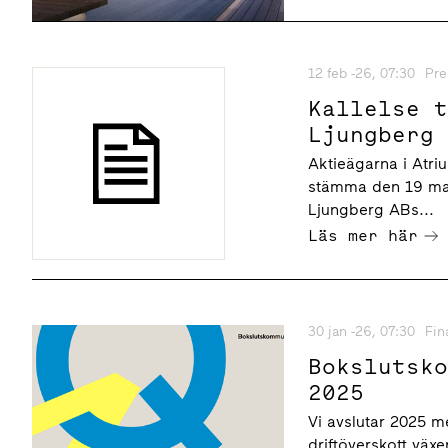
12 feb -26, 07:30
Pre
Kallelse 
Ljungberg
Aktieägarna i Atri
stämma den 19 mars
Ljungberg ABs...
Läs mer här
30 jan -26, 07:30
Fin
Bokslutsk
2025
Vi avslutar 2025 me
driftöverskott växe