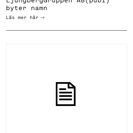
LjungbergGruppen AB(publ)
byter namn
Läs mer här