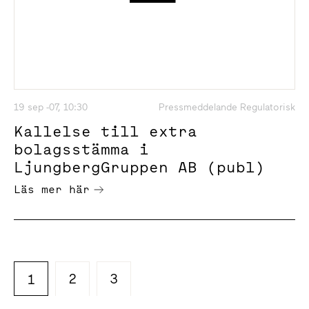
19 sep -07, 10:30
Pressmeddelande Regulatorisk
Kallelse till extra
bolagsstämma i
LjungbergGruppen AB (publ)
Läs mer här
2
3
1