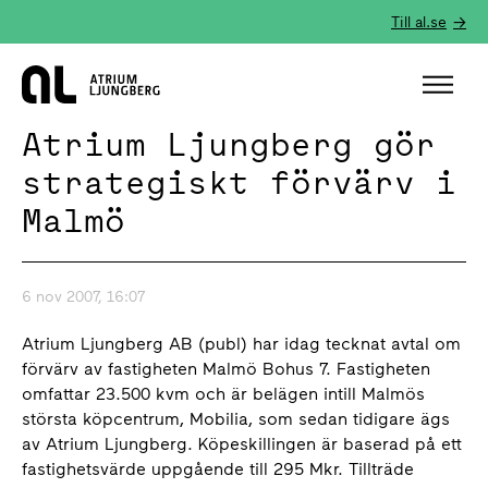
Till al.se
Hem
Atrium Ljungberg gör
strategiskt förvärv i
Malmö
6 nov 2007, 16:07
Atrium Ljungberg AB (publ) har idag tecknat avtal om
förvärv av fastigheten Malmö Bohus 7. Fastigheten
omfattar 23.500 kvm och är belägen intill Malmös
största köpcentrum, Mobilia, som sedan tidigare ägs
av Atrium Ljungberg. Köpeskillingen är baserad på ett
fastighetsvärde uppgående till 295 Mkr. Tillträde