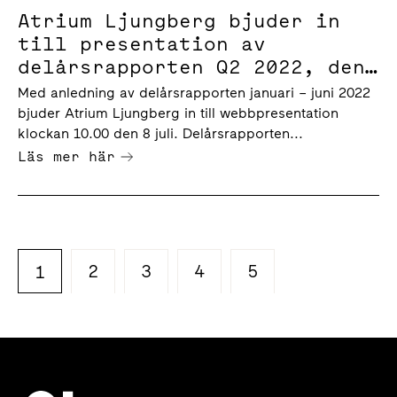
Atrium Ljungberg bjuder in
till presentation av
delårsrapporten Q2 2022, den
8 juli klockan 10.00
Med anledning av delårsrapporten januari – juni 2022
bjuder Atrium Ljungberg in till webbpresentation
klockan 10.00 den 8 juli. Delårsrapporten...
Läs mer här
2
3
4
5
1