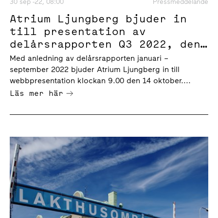
30 sep -22, 08:00
Pressmeddelande
Atrium Ljungberg bjuder in
till presentation av
delårsrapporten Q3 2022, den
14 oktober klockan 9.00
Med anledning av delårsrapporten januari –
september 2022 bjuder Atrium Ljungberg in till
webbpresentation klockan 9.00 den 14 oktober....
Läs mer här