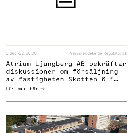
2 dec -22, 18:30
Pressmeddelande Regulatorisk
Atrium Ljungberg AB bekräftar
diskussioner om försäljning
av fastigheten Skotten 6 i
Stockholm city
Läs mer här