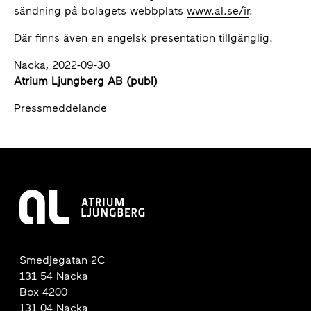
sändning på bolagets webbplats
www.al.se/ir
.
Där finns även en engelsk presentation tillgänglig.
Nacka, 2022-09-30
Atrium Ljungberg AB (publ)
Pressmeddelande
Smedjegatan 2C
131 54 Nacka
Box 4200
131 04 Nacka