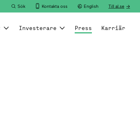
Sök
Kontakta oss
English
Till al.se
t
Investerare
Press
Karriär