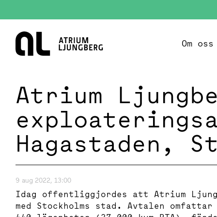
Hem
Om oss
Atrium Ljungb
exploaterings
Hagastaden, S
9 aug 2022, 13:00
Idag offentliggjordes att Atrium Ljun
med Stockholms stad. Avtalen omfattar