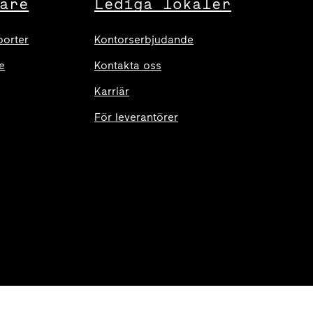
are
Lediga lokaler
porter
Kontorserbjudande
e
Kontakta oss
Karriär
För leverantörer