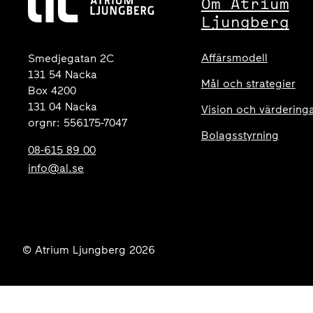
Om Atrium
Ljungberg
Affärsmodell
Smedjegatan 2C
131 54 Nacka
Mål och strategier
Box 4200
131 04 Nacka
Vision och värdering
orgnr: 556175-7047
Bolagsstyrning
08-615 89 00
info@al.se
© Atrium Ljungberg 2026