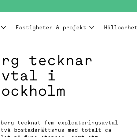
Fastigheter & projekt
Hållbarhe
erg tecknar
avtal i
tockholm
gberg tecknat fem exploateringsavtal
 två bostadsrättshus med totalt ca