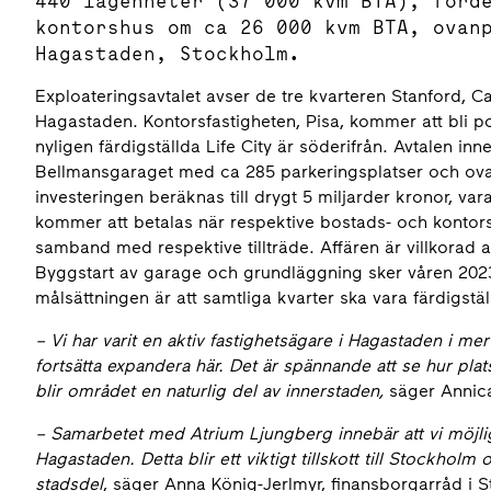
440 lägenheter (37 000 kvm BTA), förd
kontorshus om ca 26 000 kvm BTA, ovan
Hagastaden, Stockholm.
Exploateringsavtalet avser de tre kvarteren Stanford, 
Hagastaden. Kontorsfastigheten, Pisa, kommer att bli p
nyligen färdigställda Life City är söderifrån. Avtalen i
Bellmansgaraget med ca 285 parkeringsplatser och ovan
investeringen beräknas till drygt 5 miljarder kronor, va
kommer att betalas när respektive bostads- och kontorspr
samband med respektive tillträde. Affären är villkorad 
Byggstart av garage och grundläggning sker våren 2023,
målsättningen är att samtliga kvarter ska vara färdigstä
– Vi har varit en aktiv fastighetsägare i Hagastaden i mer
fortsätta expandera här. Det är spännande att se hur pl
blir området en naturlig del av innerstaden,
säger Annic
– Samarbetet med Atrium Ljungberg innebär att vi möjligg
Hagastaden. Detta blir ett viktigt tillskott till Stockholm
stadsdel
, säger Anna König-Jerlmyr, finansborgarråd i 