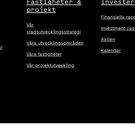
Fastigheter &
Invester
projekt
Finansiella rap
Vår
Investment cas
stadsutvecklingsstrategi
Aktien
Våra utvecklingsområden
ar
Kalender
Våra fastigheter
Vår projektutveckling