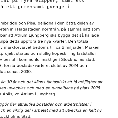
elat på fyra etapper, samt ett
på ett gemensamt garage i
Cambridge och Pisa, belägna i den östra delen av
orten in i Hagastaden norrifrån, på samma sätt som
nnebär att Atrium Ljungberg ska bygga det så kallade
på detta uppföra tre nya kvarter. Den totala
rav markförvärvet bedöms till ca 2 miljarder. Marken
ojekt startas och slutlig köpeskilling fastställs i
av beslut i kommunfullmäktige i Stockholms stad.
 första bostadskvarteret slutet av 2024 och
llda senast 2030.
 än 30 år och det känns fantastiskt att få möjlighet att
atsen utvecklas och med en tunnelbana på plats 2028
a Ånäs, vd Atrium Ljungberg.
ör fler attraktiva bostäder och arbetsplatser i
 och en viktig del i arbetet med att utveckla en helt ny
Stockholms Stad.