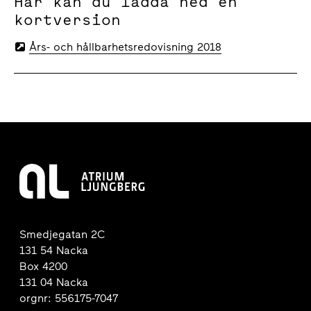
Här kan du ladda ned en
kortversion
Års- och hållbarhetsredovisning 2018
Smedjegatan 2C
131 54 Nacka
Box 4200
131 04 Nacka
orgnr: 556175-7047