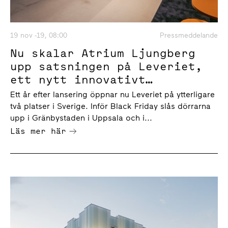
19 nov -19, 08:00
Pressmeddelande
Nu skalar Atrium Ljungberg
upp satsningen på Leveriet,
ett nytt innovativt
paketombud
Ett år efter lansering öppnar nu Leveriet på ytterligare
två platser i Sverige. Inför Black Friday slås dörrarna
upp i Gränbystaden i Uppsala och i...
Läs mer här