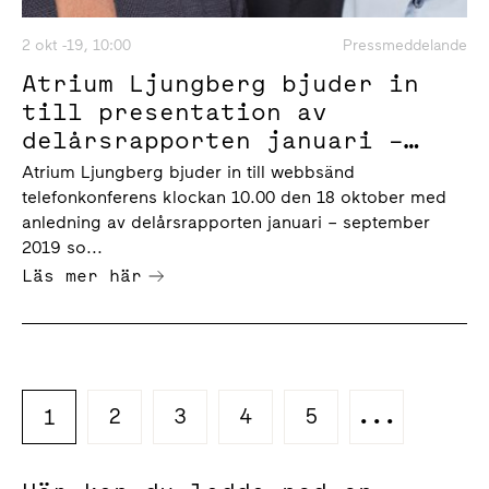
2 okt -19, 10:00
Pressmeddelande
Atrium Ljungberg bjuder in
till presentation av
delårsrapporten januari –
september 2019, fredag den 18
Atrium Ljungberg bjuder in till webbsänd
oktober 2019 klockan 10.00
telefonkonferens klockan 10.00 den 18 oktober med
anledning av delårsrapporten januari – september
2019 so...
Läs mer här
2
3
4
5
...
1