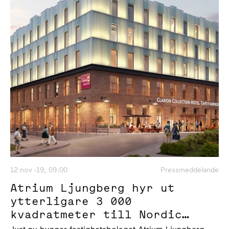
12 nov -19, 09:00
Pressmeddelande
Atrium Ljungberg hyr ut
ytterligare 3 000
kvadratmeter till Nordic
Choice Hotels i Sickla