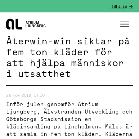
Till al.se
Hem
Återwin-win siktar på
fem ton kläder för
att hjälpa människor
i utsatthet
26 nov 2019, 07:00
Inför julen genomför Atrium
Ljungberg, Älvstranden Utveckling och
Göteborgs Stadsmission en
klädinsamling på Lindholmen. Målet är
att samla in fem ton kläder. Kläderna