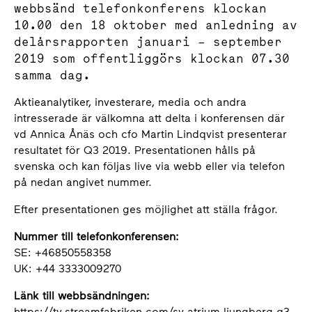
webbsänd telefonkonferens klockan
10.00 den 18 oktober med anledning av
delårsrapporten januari – september
2019 som offentliggörs klockan 07.30
samma dag.
Aktieanalytiker, investerare, media och andra
intresserade är välkomna att delta i konferensen där
vd Annica Ånäs och cfo Martin Lindqvist presenterar
resultatet för Q3 2019. Presentationen hålls på
svenska och kan följas live via webb eller via telefon
på nedan angivet nummer.
Efter presentationen ges möjlighet att ställa frågor.
Nummer till telefonkonferensen:
SE: +46850558358
UK: +44 3333009270
Länk till webbsändningen:
https://tv.streamfabriken.com/sv-atrium-ljungberg-q3-