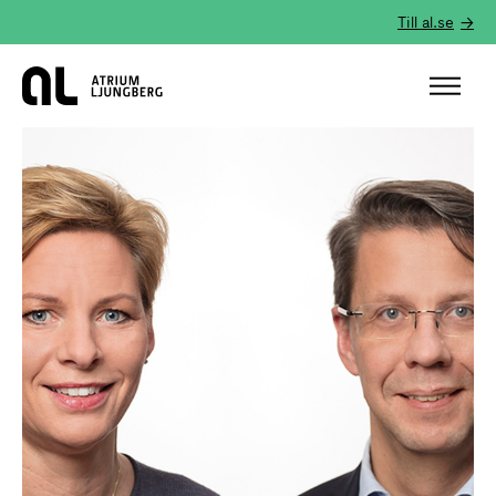
Till al.se
Hem