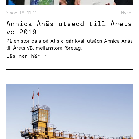
7 nov -19, 11:11
Nyhet
Annica Ånäs utsedd till Årets
vd 2019
På en stor gala på At six igår kväll utsågs Annica Ånäs
till Årets VD, mellanstora företag.
Läs mer här