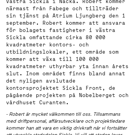
Västra Sickla i Nacka. Robert kommer
närmast från Fabege och tillträder
sin tjänst på Atrium Ljungberg den 1
september. Robert kommer att ansvara
för bolagets fastigheter i västra
Sickla omfattande cirka 80 000
kvadratmeter kontors- och
utbildningslokaler, ett område som
kommer att växa till 100 000
kvadratmeter uthyrbar yta innan årets
slut. Inom området finns bland annat
det nyligen avslutade
kontorsprojektet Sickla Front, de
pågående projekten på Nobelberget och
vårdhuset Curanten.
- Robert är mycket välkommen till oss. Tillsammans
med driftpersonal, affärsutvecklare och projektledare
kommer han att vara en viktig drivkraft när vi fortsätter
att utveckla stadsdelen Sickla. Vi vill att staden lever