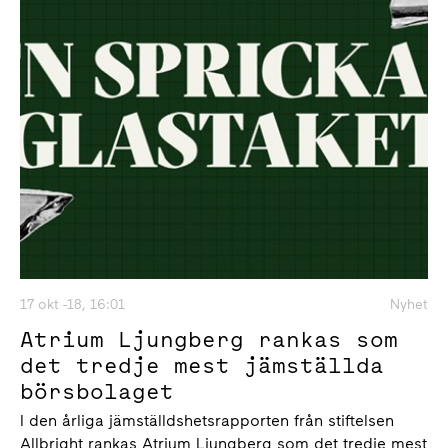
17 okt -18, 16:01
Nyhet
Atrium Ljungberg rankas som
det tredje mest jämställda
börsbolaget
I den årliga jämställdshetsrapporten från stiftelsen
Allbright rankas Atrium Ljungberg som det tredje mest