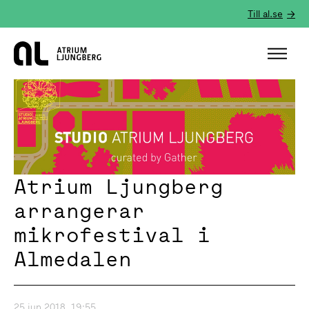
Till al.se
Hem
Atrium Ljungberg
arrangerar
mikrofestival i
Almedalen
25 jun 2018, 19:55