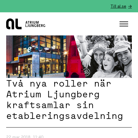
Till al.se
Hem
Två nya roller när
Atrium Ljungberg
kraftsamlar sin
etableringsavdelning
22 mar 2018, 11:40