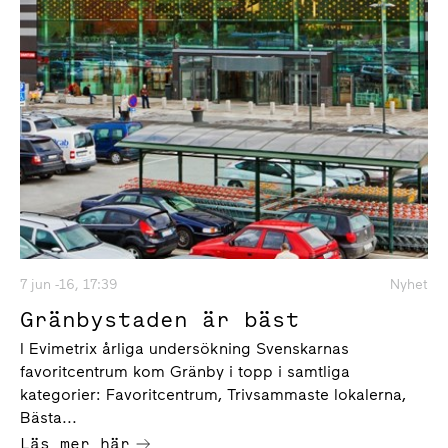
7 jun -16, 17:39
Nyhet
Gränbystaden är bäst
I Evimetrix årliga undersökning Svenskarnas
favoritcentrum kom Gränby i topp i samtliga
kategorier: Favoritcentrum, Trivsammaste lokalerna,
Bästa...
Läs mer här