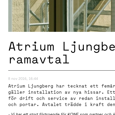
Atrium Ljungb
ramavtal
8 nov 2016, 16:44
Atrium Ljungberg har tecknat ett femå
gäller installation av nya hissar. Et
för drift och service av redan instal
och portar. Avtalet trädde i kraft de
- Vi har ett stort förtroende för KONE som partner och är