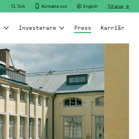
Sök
Kontakta oss
English
Till al.se
t
Investerare
Press
Karriär