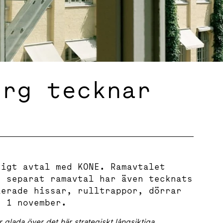
erg tecknar
rigt avtal med KONE. Ramavtalet
t separat ramavtal har även tecknats
lerade hissar, rulltrappor, dörrar
n 1 november.
 glada över det här strategiskt långsiktiga