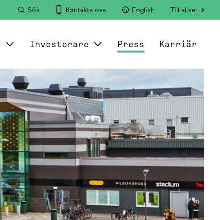
Sök
Kontakta oss
English
Till al.se
t
Investerare
Press
Karriär