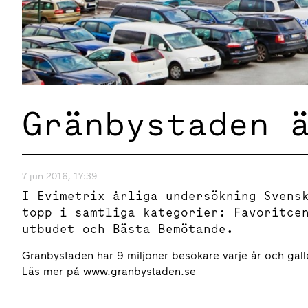
Gränbystaden 
7 jun 2016, 17:39
I Evimetrix årliga undersökning Svens
topp i samtliga kategorier: Favoritce
utbudet och Bästa Bemötande.
Gränbystaden har 9 miljoner besökare varje år och galle
Läs mer på
www.granbystaden.se