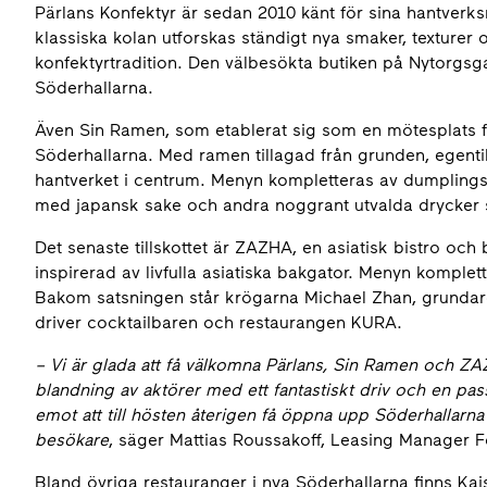
Pärlans Konfektyr är sedan 2010 känt för sina hantverks
klassiska kolan utforskas ständigt nya smaker, texturer
konfektyrtradition. Den välbesökta butiken på Nytorgsg
Söderhallarna.
Även Sin Ramen, som etablerat sig som en mötesplats f
Söderhallarna. Med ramen tillagad från grunden, egenti
hantverket i centrum. Menyn kompletteras av dumplings,
med japansk sake och andra noggrant utvalda drycker 
Det senaste tillskottet är ZAZHA, en asiatisk bistro och
inspirerad av livfulla asiatiska bakgator. Menyn komplett
Bakom satsningen står krögarna Michael Zhan, grundar
driver cocktailbaren och restaurangen KURA.
– Vi är glada att få välkomna Pärlans, Sin Ramen och ZA
blandning av aktörer med ett fantastiskt driv och en pas
emot att till hösten återigen få öppna upp Söderhallarn
besökare
, säger Mattias Roussakoff, Leasing Manager 
Bland övriga restauranger i nya Söderhallarna finns K