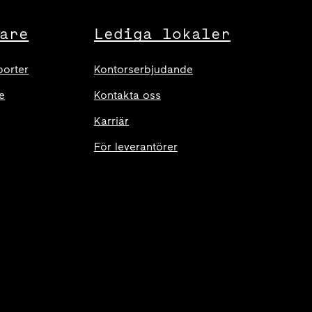
are
Lediga lokaler
porter
Kontorserbjudande
e
Kontakta oss
Karriär
För leverantörer