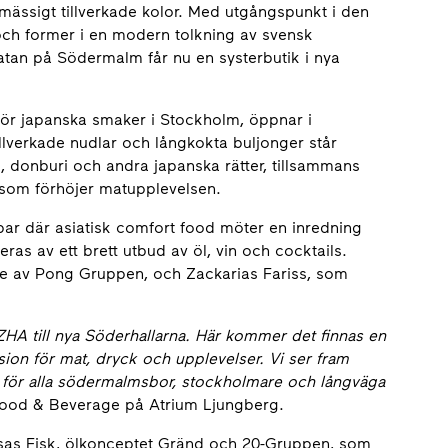
mässigt tillverkade kolor. Med utgångspunkt i den
 och former i en modern tolkning av svensk
atan på Södermalm får nu en systerbutik i nya
ör japanska smaker i Stockholm, öppnar i
llverkade nudlar och långkokta buljonger står
 donburi och andra japanska rätter, tillsammans
som förhöjer matupplevelsen.
 bar där asiatisk comfort food möter en inredning
eras av ett brett utbud av öl, vin och cocktails.
e av Pong Gruppen, och Zackarias Fariss, som
ZHA till nya Söderhallarna. Här kommer det finnas en
sion för mat, dryck och upplevelser. Vi ser fram
a för alla södermalmsbor, stockholmare och långväga
Food & Beverage på Atrium Ljungberg.
ajsas Fisk, ölkonceptet Gränd och 20-Gruppen, som