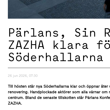
Pärlans, Sin 
ZAZHA klara f
Söderhallarna
26 jun 2026, 07:30
Till hösten står nya Söderhallarna klar och öppnar åter
renovering. Handplockade aktörer som alla värnar om m
centrum. Bland de senaste tillskotten står Pärlans Konf
ZAZHA.