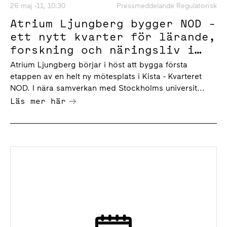
26 maj -11, 10:30
Pressmeddelande Regulatorisk
Atrium Ljungberg bygger NOD -
ett nytt kvarter för lärande,
forskning och näringsliv i
Kista.
Atrium Ljungberg börjar i höst att bygga första
etappen av en helt ny mötesplats i Kista - Kvarteret
NOD. I nära samverkan med Stockholms universit...
Läs mer här