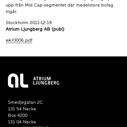
upp från Mid Cap-segmentet där medelstora bolag
ingår.
Stockholm 2011-12-19
Atrium Ljungberg AB (publ)
wkr0006.pdf
Smedjegatan 2C
131 54 Nacka
Box 4200
131 04 Nacka