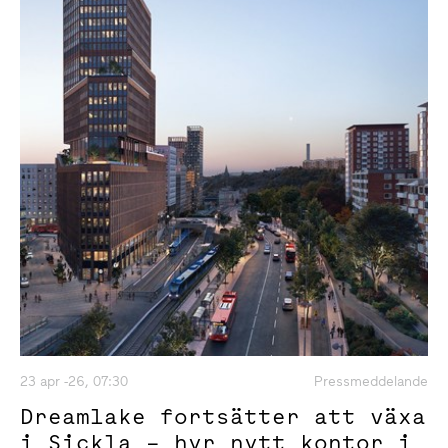
23 apr -26, 07:30
Pressmeddelande
Dreamlake fortsätter att växa
i Sickla – hyr nytt kontor i