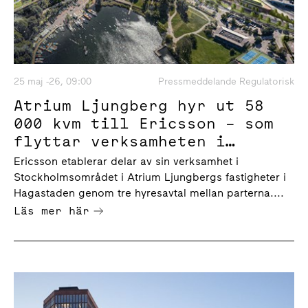
25 maj -26, 09:00
Pressmeddelande Regulatorisk
Atrium Ljungberg hyr ut 58
000 kvm till Ericsson – som
flyttar verksamheten i
Stockholmsområdet, inklusive
Ericsson etablerar delar av sin verksamhet i
huvudkontoret, till
Stockholmsområdet i Atrium Ljungbergs fastigheter i
Hagastaden
Hagastaden genom tre hyresavtal mellan parterna....
Läs mer här