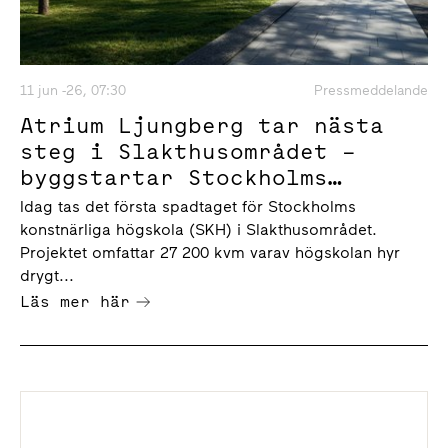
11 jun -26, 07:30
Pressmeddelande
Atrium Ljungberg tar nästa
steg i Slakthusområdet –
byggstartar Stockholms
konstnärliga högskola
Idag tas det första spadtaget för Stockholms
konstnärliga högskola (SKH) i Slakthusområdet.
Projektet omfattar 27 200 kvm varav högskolan hyr
drygt...
Läs mer här