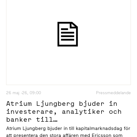
26 maj -26, 09:00
Pressmeddelande
Atrium Ljungberg bjuder in
investerare, analytiker och
banker till
kapitalmarknadsdag den 15
Atrium Ljungberg bjuder in till kapitalmarknadsdag för
juni 2026
att presentera den stora affären med Ericsson som