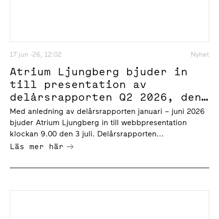
17 jun -26, 12:02
Nyhet
Atrium Ljungberg bjuder in
till presentation av
delårsrapporten Q2 2026, den
3 juli klockan 9.00
Med anledning av delårsrapporten januari – juni 2026
bjuder Atrium Ljungberg in till webbpresentation
klockan 9.00 den 3 juli. Delårsrapporten...
Läs mer här